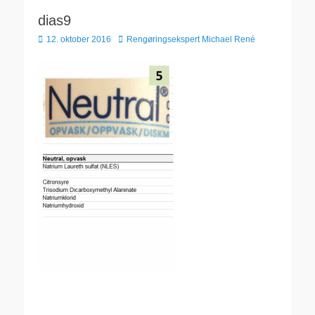
dias9
Udgivet
Forfatter
12. oktober 2016
Rengøringsekspert Michael René
den