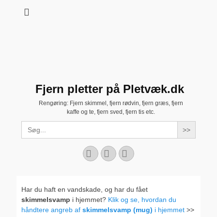
Fjern pletter på Pletvæk.dk
Rengøring: Fjern skimmel, fjern rødvin, fjern græs, fjern
kaffe og te, fjern sved, fjern tis etc.
Search
for:
Facebook
YouTube
Instagram
Har du haft en vandskade, og har du fået
skimmelsvamp
i hjemmet?
Klik og se, hvordan du
håndtere angreb af
skimmelsvamp (mug)
i hjemmet
>>