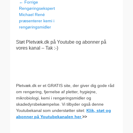
Indlægsnavigation
← Forrige
Forrige
Rengøringsekspert
indlæg:
Michael René
præsenterer kemi i
rengøringsmidler
Støt Pletvæk.dk på Youtube og abonner på
vores kanal – Tak :-)
Pletvæk.dk er et GRATIS site, der giver dig gode råd
om rengøring, fjernelse af pletter, hygiejne,
mikrobiologi, kemi i rengøringsmidler og
skadedyrsbekæmpelse. Vi tilbyder også denne
Youtubekanal som understøtter sitet:
Klik, støt og
abonner på Youtubekanalen her
>>