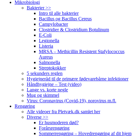
Mikrobiologi
Bakterier >>
Intro til alle bakterier
Bacillus og Bacillus Cereus
Campylobacter
Clostridier & Clostridium Botulinum
E-Coli
Legionella
Listeria
MRSA – Methicillin Resistent Stafylococcus
Aureus
Salmonella
Streptokokker
5 sekunders reglen
Hygiejneråd til de primære fødevarebårne infektioner
Håndhygiejne – Test (video)
Lange vs. korte negle
Mug og skimmel
Virus: Coronavirus (Covid-19), norovirus m.fl.
Rengøring
Alle videoer fra Pletvæk.dk samlet her
Diverse >>
Er husmoderen død?
Forårsrengøring
Sommerrengøring – Hovedrengøring af dit hjem