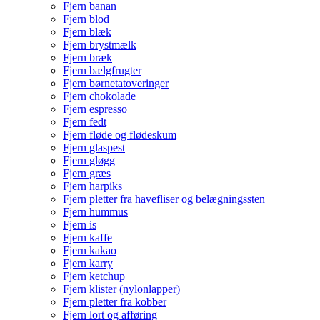
Fjern banan
Fjern blod
Fjern blæk
Fjern brystmælk
Fjern bræk
Fjern bælgfrugter
Fjern børnetatoveringer
Fjern chokolade
Fjern espresso
Fjern fedt
Fjern fløde og flødeskum
Fjern glaspest
Fjern gløgg
Fjern græs
Fjern harpiks
Fjern pletter fra havefliser og belægningssten
Fjern hummus
Fjern is
Fjern kaffe
Fjern kakao
Fjern karry
Fjern ketchup
Fjern klister (nylonlapper)
Fjern pletter fra kobber
Fjern lort og afføring