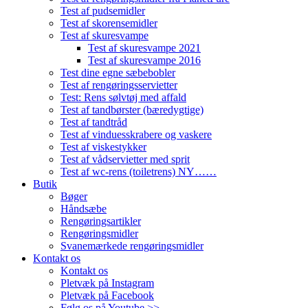
Test af pudsemidler
Test af skorensemidler
Test af skuresvampe
Test af skuresvampe 2021
Test af skuresvampe 2016
Test dine egne sæbebobler
Test af rengøringsservietter
Test: Rens sølvtøj med affald
Test af tandbørster (bæredygtige)
Test af tandtråd
Test af vinduesskrabere og vaskere
Test af viskestykker
Test af vådservietter med sprit
Test af wc-rens (toiletrens) NY……
Butik
Bøger
Håndsæbe
Rengøringsartikler
Rengøringsmidler
Svanemærkede rengøringsmidler
Kontakt os
Kontakt os
Pletvæk på Instagram
Pletvæk på Facebook
Følg os på Youtube >>