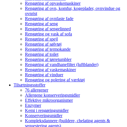
Rengøring af opvaskemaskiner
Rengøring af ovn, komfur, kogeplader, ovnvindue og
ovnrist
Rengøring af ovnfaste fade
Rengøring af seng
Rengøring af sengelinned
Rengøring og vask af sofa
Rengøring af spejl
Rengøring af sølvtøj
Rengøring af termokande
Rengøring af toilet
Rengøring af tørretumbler
Rengøring af vandhanefilter (luftblander)
Rengøring af vaskemaskiner
Rengøring af vinduer
Rengøring og polering af værktøj
Tilsætningsstoffer
76 allergener
Allergene konserveringsmidler
Effektive mikroorganismer
Enzymer
Kemi i rengøringsmidler
Konserveringsmidler
Kompleksdannere (buildere, chelating agents &
sequestering agents)