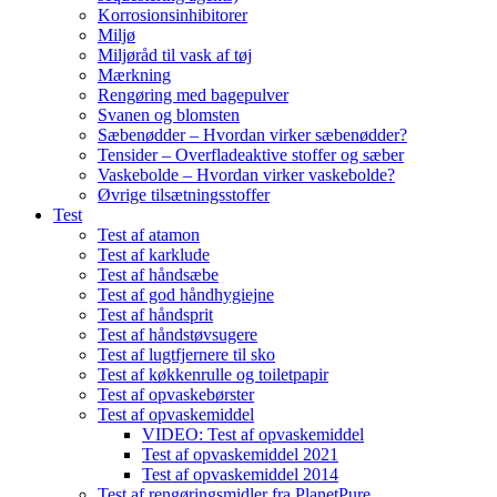
Korrosionsinhibitorer
Miljø
Miljøråd til vask af tøj
Mærkning
Rengøring med bagepulver
Svanen og blomsten
Sæbenødder – Hvordan virker sæbenødder?
Tensider – Overfladeaktive stoffer og sæber
Vaskebolde – Hvordan virker vaskebolde?
Øvrige tilsætningsstoffer
Test
Test af atamon
Test af karklude
Test af håndsæbe
Test af god håndhygiejne
Test af håndsprit
Test af håndstøvsugere
Test af lugtfjernere til sko
Test af køkkenrulle og toiletpapir
Test af opvaskebørster
Test af opvaskemiddel
VIDEO: Test af opvaskemiddel
Test af opvaskemiddel 2021
Test af opvaskemiddel 2014
Test af rengøringsmidler fra PlanetPure