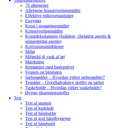
Tilsætningsstoffer
76 allergener
Allergene konserveringsmidler
Effektive mikroorganismer
Enzymer
Kemi i rengøringsmidler
Konserveringsmidler
Kompleksdannere (buildere, chelating agents &
sequestering agents)
Korrosionsinhibitorer
Miljø
Miljøråd til vask af tøj
Mærkning
Rengøring med bagepulver
Svanen og blomsten
Sæbenødder – Hvordan virker sæbenødder?
Tensider – Overfladeaktive stoffer og sæber
Vaskebolde – Hvordan virker vaskebolde?
Øvrige tilsætningsstoffer
Test
Test af atamon
Test af karklude
Test af håndsæbe
Test af god håndhygiejne
Test af håndsprit