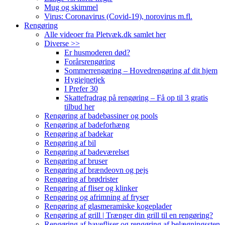
Mug og skimmel
Virus: Coronavirus (Covid-19), norovirus m.fl.
Rengøring
Alle videoer fra Pletvæk.dk samlet her
Diverse >>
Er husmoderen død?
Forårsrengøring
Sommerrengøring – Hovedrengøring af dit hjem
Hygiejnetjek
I Prefer 30
Skattefradrag på rengøring – Få op til 3 gratis
tilbud her
Rengøring af badebassiner og pools
Rengøring af badeforhæng
Rengøring af badekar
Rengøring af bil
Rengøring af badeværelset
Rengøring af bruser
Rengøring af brændeovn og pejs
Rengøring af brødrister
Rengøring af fliser og klinker
Rengøring og afrimning af fryser
Rengøring af glasmeramiske kogeplader
Rengøring af grill | Trænger din grill til en rengøring?
Rengøring af havefliser og rengøring af belægningssten