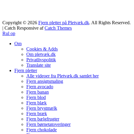
Copyright © 2026
Fjern pletter på Pletvæk.dk
. All Rights Reserved.
| Catch Responsive af
Catch Themes
Rul op
Om
Cookies & Adds
Om pletvæk.dk
Privatlivspolitik
Translate site
Fjern pletter
Alle videoer fra Pletvæk.dk samlet her
Fjern ansigtsmaling
Fjern avocado
Fjern banan
Fjern blod
Fjern blæk
Fjern brystmælk
Fjern bræk
Fjern bælgfrugter
Fjern børnetatoveringer
Fjern chokolade