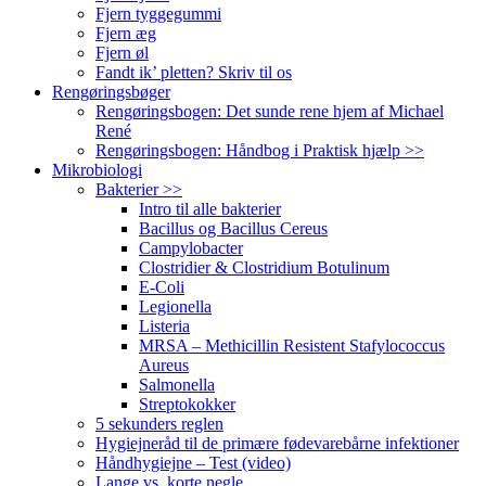
Fjern tyggegummi
Fjern æg
Fjern øl
Fandt ik’ pletten? Skriv til os
Rengøringsbøger
Rengøringsbogen: Det sunde rene hjem af Michael
René
Rengøringsbogen: Håndbog i Praktisk hjælp >>
Mikrobiologi
Bakterier >>
Intro til alle bakterier
Bacillus og Bacillus Cereus
Campylobacter
Clostridier & Clostridium Botulinum
E-Coli
Legionella
Listeria
MRSA – Methicillin Resistent Stafylococcus
Aureus
Salmonella
Streptokokker
5 sekunders reglen
Hygiejneråd til de primære fødevarebårne infektioner
Håndhygiejne – Test (video)
Lange vs. korte negle