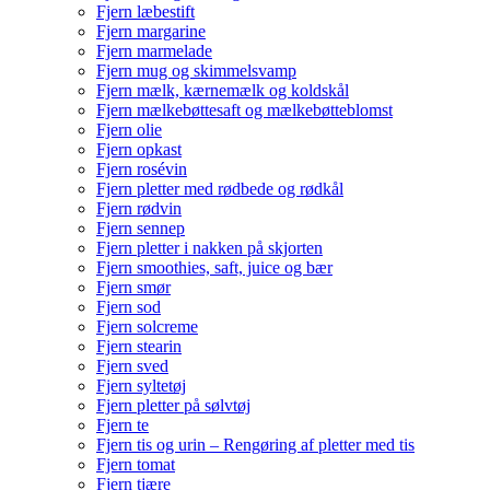
Fjern læbestift
Fjern margarine
Fjern marmelade
Fjern mug og skimmelsvamp
Fjern mælk, kærnemælk og koldskål
Fjern mælkebøttesaft og mælkebøtteblomst
Fjern olie
Fjern opkast
Fjern rosévin
Fjern pletter med rødbede og rødkål
Fjern rødvin
Fjern sennep
Fjern pletter i nakken på skjorten
Fjern smoothies, saft, juice og bær
Fjern smør
Fjern sod
Fjern solcreme
Fjern stearin
Fjern sved
Fjern syltetøj
Fjern pletter på sølvtøj
Fjern te
Fjern tis og urin – Rengøring af pletter med tis
Fjern tomat
Fjern tjære