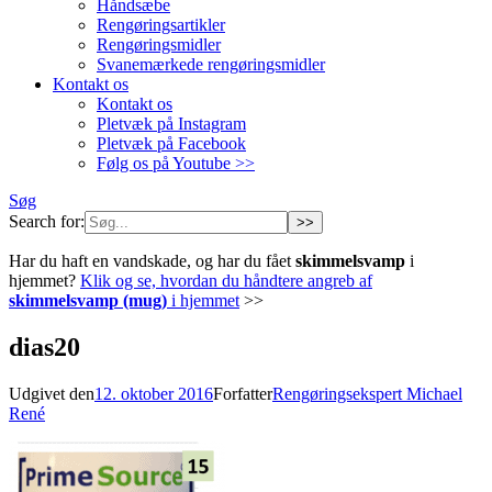
Håndsæbe
Rengøringsartikler
Rengøringsmidler
Svanemærkede rengøringsmidler
Kontakt os
Kontakt os
Pletvæk på Instagram
Pletvæk på Facebook
Følg os på Youtube >>
Søg
Search for:
Har du haft en vandskade, og har du fået
skimmelsvamp
i
hjemmet?
Klik og se, hvordan du håndtere angreb af
skimmelsvamp (mug)
i hjemmet
>>
dias20
Udgivet den
12. oktober 2016
Forfatter
Rengøringsekspert Michael
René