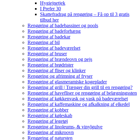
Hygiejnetjek
I Prefer 30
Skattefradrag på rengøring – Få op til 3 gratis
tilbud her
Rengøring af badebassiner og pools
Rengøring af badeforhæng
Rengøring af badekar
Rengøring af bil
Rengøring af badeværelset
Rengøring af bruser
Rengøring af brændeovn og pejs
Rengøring af brødrister
Rengøring af fliser og klinker
Rengøring og afrimning af fryser
Rengøring af glasmeramiske kogeplader
Rengøring af grill | Trænger din grill til en rengøring?
Rengøring af havefliser og rengøring af belægningssten
Rengøring af køkkenvask og vask på badeværelset
Rengøring af kaffemaskine og afkalkning af elkedel
Rengøring af kobber
Rengøring af køleskab
Rengøring af legetøj
Rengøring af linoleums- & vinylgulve
Rengøring af mikroovn
Rengøring af natursten