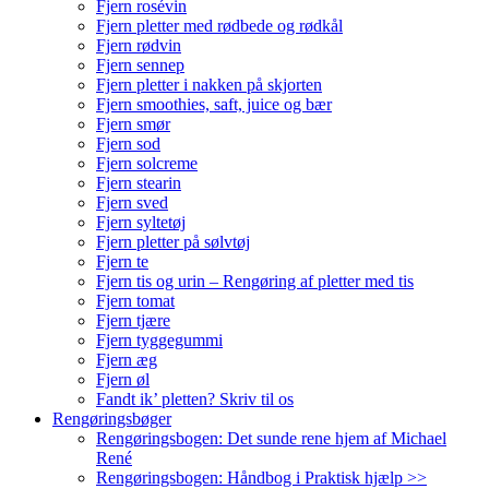
Fjern rosévin
Fjern pletter med rødbede og rødkål
Fjern rødvin
Fjern sennep
Fjern pletter i nakken på skjorten
Fjern smoothies, saft, juice og bær
Fjern smør
Fjern sod
Fjern solcreme
Fjern stearin
Fjern sved
Fjern syltetøj
Fjern pletter på sølvtøj
Fjern te
Fjern tis og urin – Rengøring af pletter med tis
Fjern tomat
Fjern tjære
Fjern tyggegummi
Fjern æg
Fjern øl
Fandt ik’ pletten? Skriv til os
Rengøringsbøger
Rengøringsbogen: Det sunde rene hjem af Michael
René
Rengøringsbogen: Håndbog i Praktisk hjælp >>