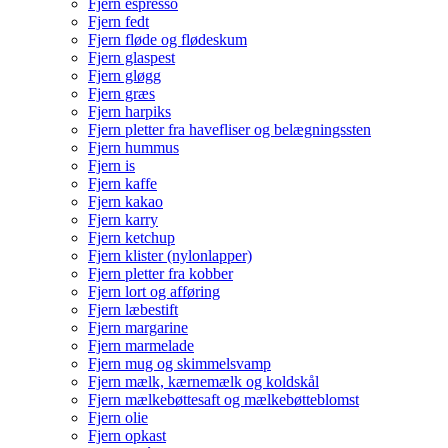
Fjern espresso
Fjern fedt
Fjern fløde og flødeskum
Fjern glaspest
Fjern gløgg
Fjern græs
Fjern harpiks
Fjern pletter fra havefliser og belægningssten
Fjern hummus
Fjern is
Fjern kaffe
Fjern kakao
Fjern karry
Fjern ketchup
Fjern klister (nylonlapper)
Fjern pletter fra kobber
Fjern lort og afføring
Fjern læbestift
Fjern margarine
Fjern marmelade
Fjern mug og skimmelsvamp
Fjern mælk, kærnemælk og koldskål
Fjern mælkebøttesaft og mælkebøtteblomst
Fjern olie
Fjern opkast