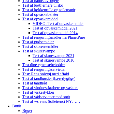
Test af håndstøvsugere
Test af lugtfjernere til sko
Test af køkkenrulle og toiletpapir
Test af opvaskebørster
Test af opvaskemiddel
VIDEO: Test af opvaskemiddel
Test af opvaskemiddel 2021
Test af opvaskemiddel 2014
Test af rengøringsmidler fra PlanetPure
Test af pudsemidler
Test af skorensemidler
Test af skuresvampe
Test af skuresvampe 2021
Test af skuresvampe 2016
Test dine egne sæbebobler
Test af rengøringsservietter
Test: Rens sølvtøj med affald
Test af tandbørster (bæredygtige)
Test af tandtråd
Test af vinduesskrabere og vaskere
Test af viskestykker
Test af vådservietter med sprit
Test af wc-rens (toiletrens) NY……
Butik
Bøger