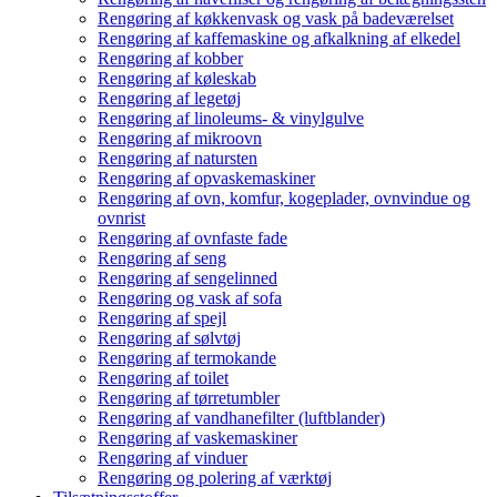
Rengøring af køkkenvask og vask på badeværelset
Rengøring af kaffemaskine og afkalkning af elkedel
Rengøring af kobber
Rengøring af køleskab
Rengøring af legetøj
Rengøring af linoleums- & vinylgulve
Rengøring af mikroovn
Rengøring af natursten
Rengøring af opvaskemaskiner
Rengøring af ovn, komfur, kogeplader, ovnvindue og
ovnrist
Rengøring af ovnfaste fade
Rengøring af seng
Rengøring af sengelinned
Rengøring og vask af sofa
Rengøring af spejl
Rengøring af sølvtøj
Rengøring af termokande
Rengøring af toilet
Rengøring af tørretumbler
Rengøring af vandhanefilter (luftblander)
Rengøring af vaskemaskiner
Rengøring af vinduer
Rengøring og polering af værktøj