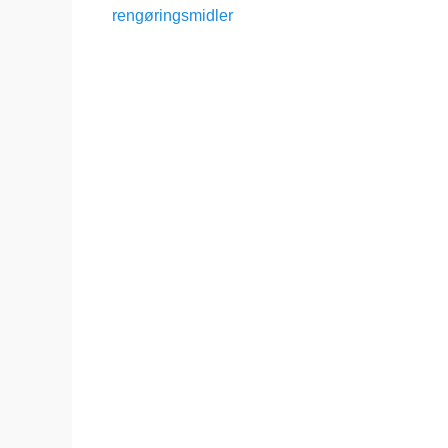
indlæg:
rengøringsmidler