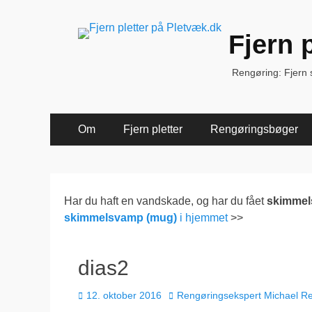
Fjern 
Rengøring: Fjern sk
Primær
Spring
Om
Fjern pletter
Rengøringsbøger
til
Menu
indhold
Har du haft en vandskade, og har du fået
skimme
skimmelsvamp (mug)
i hjemmet
>>
dias2
Udgivet
Forfatter
12. oktober 2016
Rengøringsekspert Michael R
den