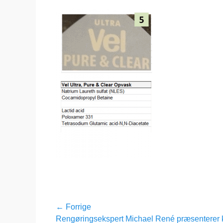
Indlægsnavigation
← Forrige
Forrige
Rengøringsekspert Michael René præsenterer 