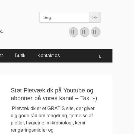
Search
for:
Facebook
YouTube
Instagram
c.
st
Butik
Kontakt os
Søg
Støt Pletvæk.dk på Youtube og
abonner på vores kanal – Tak :-)
Pletvæk.dk er et GRATIS site, der giver
dig gode råd om rengøring, fjernelse af
pletter, hygiejne, mikrobiologi, kemi i
rengøringsmidler og