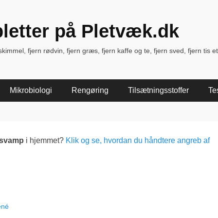
pletter på Pletvæk.dk
immel, fjern rødvin, fjern græs, fjern kaffe og te, fjern sved, fjern tis et
Mikrobiologi
Rengøring
Tilsætningsstoffer
Te
lsvamp
i hjemmet?
Klik og se, hvordan du håndtere angreb af
ené