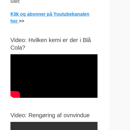
sitet:
Klik og abonner på Youtubekanalen
her
>>
Video: Hvilken kemi er der i Blå
Cola?
Video: Rengøring af ovnvindue