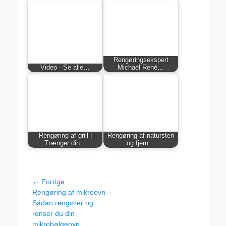
Rengøringsekspert
Video - Se alle…
Michael René…
Rengøring af grill |
Rengøring af natursten
Trænger din…
og fjern…
Indlægsnavigation
← Forrige
Forrige
Rengøring af mikroovn –
indlæg:
Sådan rengører og
renser du din
mikrobølgeovn