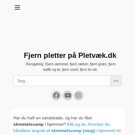
Fjern pletter på Pletvæk.dk
Rengøring: Fjern skimmel, fjern rødvin, fjern græs, fjern
kaffe og te, fjern sved, fjern tis etc.
Search
for:
Facebook
YouTube
Instagram
Har du haft en vandskade, og har du fået
skimmelsvamp
i hjemmet?
Klik og se, hvordan du
håndtere angreb af
skimmelsvamp (mug)
i hjemmet
>>