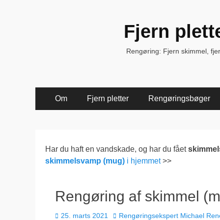
Fjern plet
Rengøring: Fjern skimmel, fjern 
Primær
Spring
Om
Fjern pletter
Rengøringsbøger
til
Menu
indhold
Har du haft en vandskade, og har du fået
skimme
skimmelsvamp (mug)
i hjemmet
>>
Rengøring af skimmel (mug
Udgivet
Forfatter
25. marts 2021
Rengøringsekspert Michael Ren