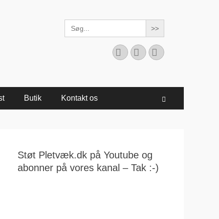
Search
for:
Facebook
YouTube
Instagram
st
Butik
Kontakt os
Søg
Støt Pletvæk.dk på Youtube og
abonner på vores kanal – Tak :-)