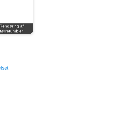
Rengøring af
tørretumbler
lset