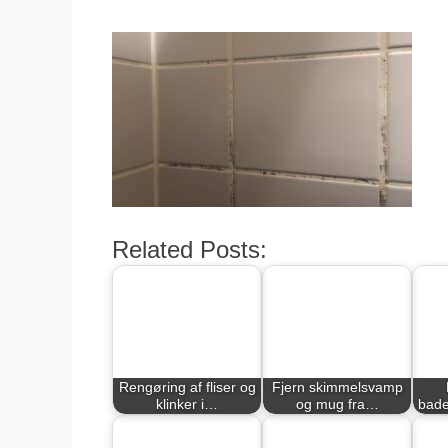
den
Related Posts:
Rengøring af fliser og
Fjern skimmelsvamp
klinker i…
og mug fra…
bade