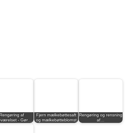
Rengøring af
Fjern mælkebøttesaft
Rengøring og rensning
værelset - Gør…
og mælkebøtteblomst
af…