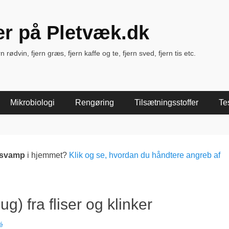
ter på Pletvæk.dk
rødvin, fjern græs, fjern kaffe og te, fjern sved, fjern tis etc.
Mikrobiologi
Rengøring
Tilsætningsstoffer
Te
lsvamp
i hjemmet?
Klik og se, hvordan du håndtere angreb af
) fra fliser og klinker
é