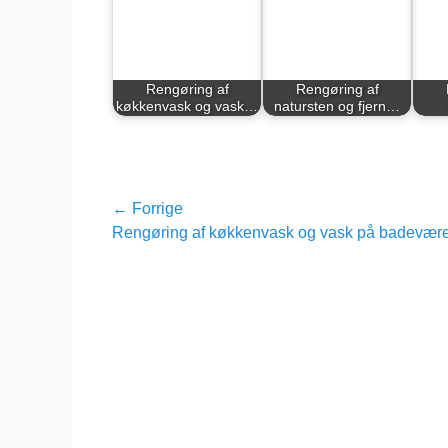
Rengøring af
Rengøring af
køkkenvask og vask…
natursten og fjern…
Indlægsnavigation
← Forrige
Forrige
Rengøring af køkkenvask og vask på badevære
indlæg: