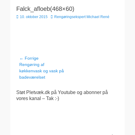
Falck_afloeb(468×60)
Udgivet
Forfatter
10. oktober 2015
Rengøringsekspert Michael René
den
Indlægsnavigation
← Forrige
Forrige
Rengøring af
indlæg:
køkkenvask og vask på
badeværelset
Støt Pletvæk.dk på Youtube og abonner på
vores kanal – Tak :-)