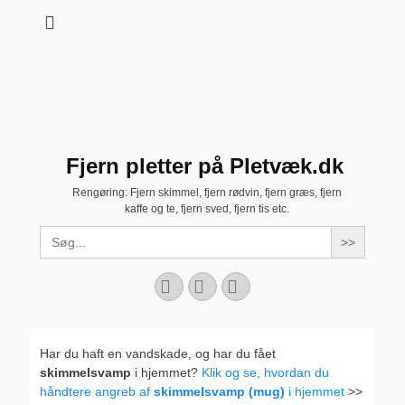
Fjern pletter på Pletvæk.dk
Rengøring: Fjern skimmel, fjern rødvin, fjern græs, fjern
kaffe og te, fjern sved, fjern tis etc.
Search
for:
Facebook
YouTube
Instagram
Har du haft en vandskade, og har du fået
skimmelsvamp
i hjemmet?
Klik og se, hvordan du
håndtere angreb af
skimmelsvamp (mug)
i hjemmet
>>