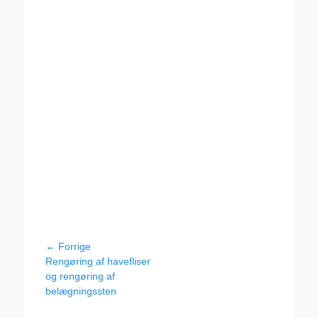
Indlægsnavigation
← Forrige
Forrige
Rengøring af havefliser
indlæg:
og rengøring af
belægningssten