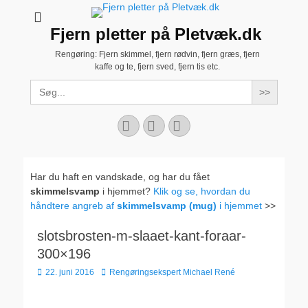
Fjern pletter på Pletvæk.dk
Rengøring: Fjern skimmel, fjern rødvin, fjern græs, fjern
kaffe og te, fjern sved, fjern tis etc.
Search
for:
Facebook
YouTube
Instagram
Har du haft en vandskade, og har du fået
skimmelsvamp
i hjemmet?
Klik og se, hvordan du
håndtere angreb af
skimmelsvamp (mug)
i hjemmet
>>
slotsbrosten-m-slaaet-kant-foraar-
300×196
Udgivet
Forfatter
22. juni 2016
Rengøringsekspert Michael René
den