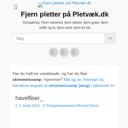
Fjern pletter på Pletvæk.dk
Rengøring: Fjern skimmel, fjern rødvin, fjern græs, fjern
kaffe og te, fjern sved, fjern tis etc.
Search
for:
Facebook
YouTube
Instagram
Har du haft en vandskade, og har du fået
skimmelsvamp
i hjemmet?
Klik og se, hvordan du
håndtere angreb af
skimmelsvamp (mug)
i hjemmet
>>
havefliser_
Udgivet
Forfatter
5. marts 2021
Rengøringsekspert Michael René
den