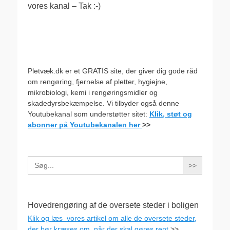
vores kanal – Tak :-)
Pletvæk.dk er et GRATIS site, der giver dig gode råd
om rengøring, fjernelse af pletter, hygiejne,
mikrobiologi, kemi i rengøringsmidler og
skadedyrsbekæmpelse. Vi tilbyder også denne
Youtubekanal som understøtter sitet:
Klik, støt og
abonner på Youtubekanalen her
>>
Search
for:
Hovedrengøring af de oversete steder i boligen
Klik og læs vores artikel om alle de oversete steder,
der bør kræses om, når der skal gøres rent
>>