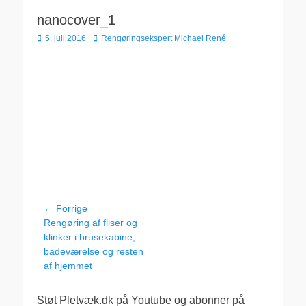
nanocover_1
Udgivet
Forfatter
5. juli 2016
Rengøringsekspert Michael René
den
Indlægsnavigation
← Forrige
Forrige
Rengøring af fliser og
indlæg:
klinker i brusekabine,
badeværelse og resten
af hjemmet
Støt Pletvæk.dk på Youtube og abonner på