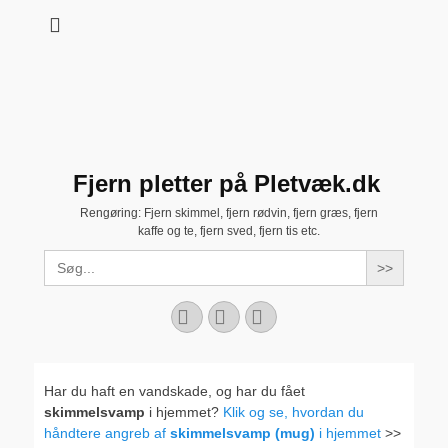
Fjern pletter på Pletvæk.dk
Rengøring: Fjern skimmel, fjern rødvin, fjern græs, fjern
kaffe og te, fjern sved, fjern tis etc.
Search
for:
Facebook
YouTube
Instagram
Har du haft en vandskade, og har du fået
skimmelsvamp
i hjemmet?
Klik og se, hvordan du
håndtere angreb af
skimmelsvamp (mug)
i hjemmet
>>