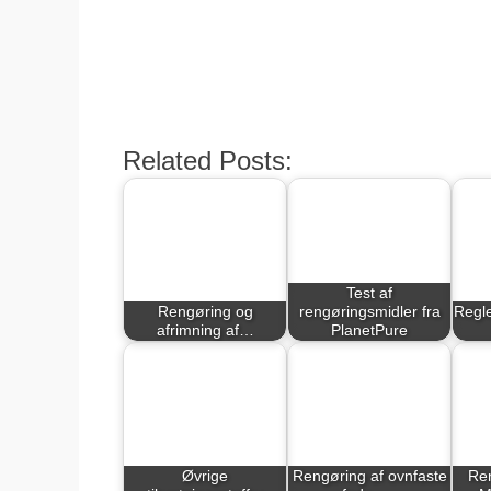
den
Related Posts:
Test af
Rengøring og
rengøringsmidler fra
Regle
afrimning af…
PlanetPure
Øvrige
Rengøring af ovnfaste
Ren