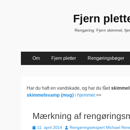
Fjern plet
Rengøring: Fjern skimmel, fjern 
Primær
Spring
Om
Fjern pletter
Rengøringsbøger
til
Menu
indhold
Har du haft en vandskade, og har du fået
skimme
skimmelsvamp (mug)
i hjemmet
>>
Mærkning af rengøringsm
Udgivet
Forfatter
11. april 2014
Rengøringsekspert Michael Ren