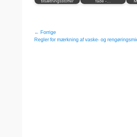
tilsætningsstoffer
fade -…
M
Indlægsnavigation
← Forrige
Forrige
Regler for mærkning af vaske- og rengøringsmi
indlæg: