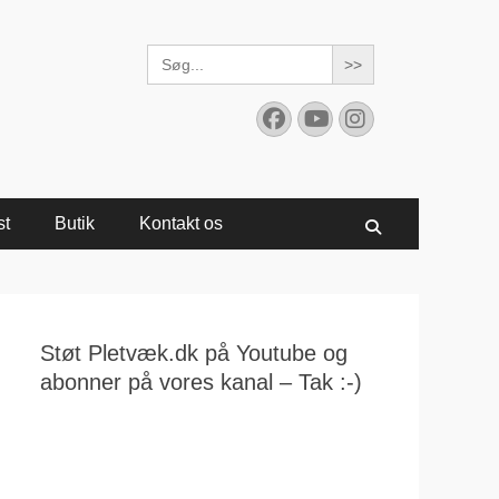
Search
for:
Facebook
YouTube
Instagram
st
Butik
Kontakt os
Søg
Støt Pletvæk.dk på Youtube og
abonner på vores kanal – Tak :-)