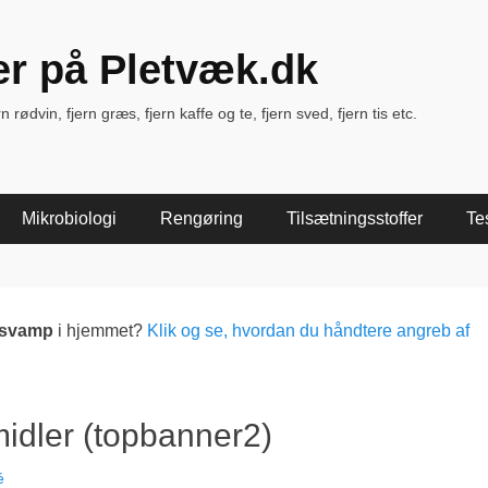
ter på Pletvæk.dk
rødvin, fjern græs, fjern kaffe og te, fjern sved, fjern tis etc.
Mikrobiologi
Rengøring
Tilsætningsstoffer
Te
lsvamp
i hjemmet?
Klik og se, hvordan du håndtere angreb af
idler (topbanner2)
é