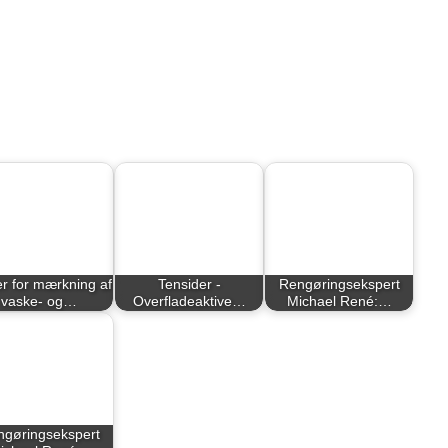
r for mærkning af
Tensider -
Rengøringsekspert
vaske- og…
Overfladeaktive…
Michael René:…
gøringsekspert