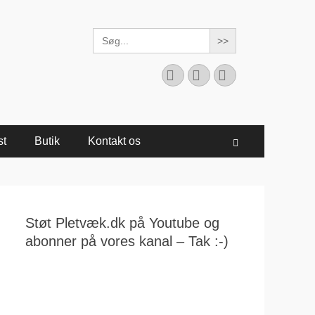
Search
for:
Facebook
YouTube
Instagram
st
Butik
Kontakt os
Søg
Støt Pletvæk.dk på Youtube og
abonner på vores kanal – Tak :-)