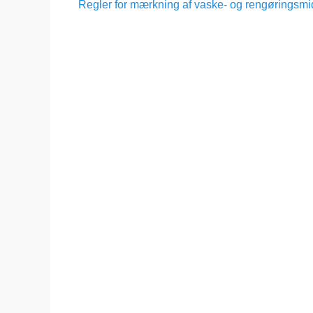
Forrige
Regler for mærkning af vaske- og rengøringsmi
indlæg: