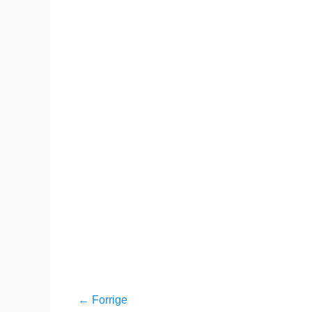
den
Indlægsnavigation
← Forrige