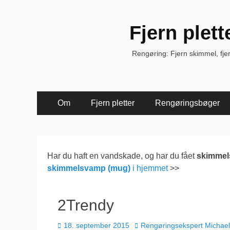
Fjern plet
Rengøring: Fjern skimmel, fjern 
Primær
Spring
Om
Fjern pletter
Rengøringsbøger
til
Menu
indhold
Har du haft en vandskade, og har du fået
skimme
skimmelsvamp (mug)
i hjemmet
>>
2Trendy
Udgivet
Forfatter
18. september 2015
Rengøringsekspert Michae