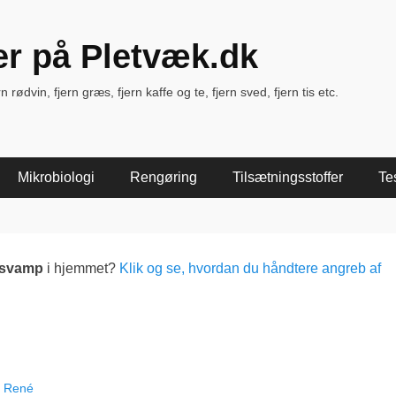
ter på Pletvæk.dk
rødvin, fjern græs, fjern kaffe og te, fjern sved, fjern tis etc.
Mikrobiologi
Rengøring
Tilsætningsstoffer
Te
lsvamp
i hjemmet?
Klik og se, hvordan du håndtere angreb af
l René