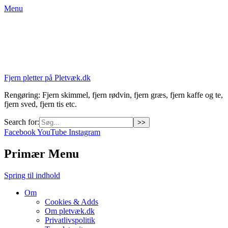
Menu
Fjern pletter på Pletvæk.dk
Rengøring: Fjern skimmel, fjern rødvin, fjern græs, fjern kaffe og te,
fjern sved, fjern tis etc.
Search for:
Facebook
YouTube
Instagram
Primær Menu
Spring til indhold
Om
Cookies & Adds
Om pletvæk.dk
Privatlivspolitik