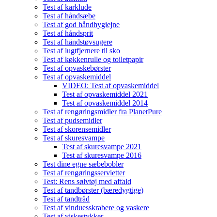
Test af karklude
Test af håndsæbe
Test af god håndhygiejne
Test af håndsprit
Test af håndstøvsugere
Test af lugtfjernere til sko
Test af køkkenrulle og toiletpapir
Test af opvaskebørster
Test af opvaskemiddel
VIDEO: Test af opvaskemiddel
Test af opvaskemiddel 2021
Test af opvaskemiddel 2014
Test af rengøringsmidler fra PlanetPure
Test af pudsemidler
Test af skorensemidler
Test af skuresvampe
Test af skuresvampe 2021
Test af skuresvampe 2016
Test dine egne sæbebobler
Test af rengøringsservietter
Test: Rens sølvtøj med affald
Test af tandbørster (bæredygtige)
Test af tandtråd
Test af vinduesskrabere og vaskere
Test af viskestykker