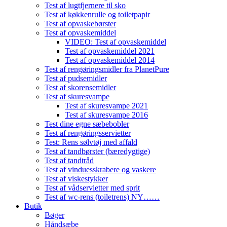
Test af lugtfjernere til sko
Test af køkkenrulle og toiletpapir
Test af opvaskebørster
Test af opvaskemiddel
VIDEO: Test af opvaskemiddel
Test af opvaskemiddel 2021
Test af opvaskemiddel 2014
Test af rengøringsmidler fra PlanetPure
Test af pudsemidler
Test af skorensemidler
Test af skuresvampe
Test af skuresvampe 2021
Test af skuresvampe 2016
Test dine egne sæbebobler
Test af rengøringsservietter
Test: Rens sølvtøj med affald
Test af tandbørster (bæredygtige)
Test af tandtråd
Test af vinduesskrabere og vaskere
Test af viskestykker
Test af vådservietter med sprit
Test af wc-rens (toiletrens) NY……
Butik
Bøger
Håndsæbe