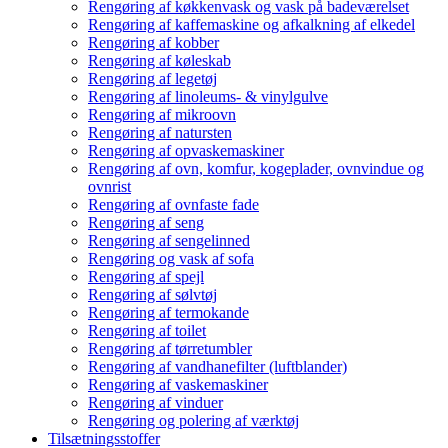
Rengøring af køkkenvask og vask på badeværelset
Rengøring af kaffemaskine og afkalkning af elkedel
Rengøring af kobber
Rengøring af køleskab
Rengøring af legetøj
Rengøring af linoleums- & vinylgulve
Rengøring af mikroovn
Rengøring af natursten
Rengøring af opvaskemaskiner
Rengøring af ovn, komfur, kogeplader, ovnvindue og
ovnrist
Rengøring af ovnfaste fade
Rengøring af seng
Rengøring af sengelinned
Rengøring og vask af sofa
Rengøring af spejl
Rengøring af sølvtøj
Rengøring af termokande
Rengøring af toilet
Rengøring af tørretumbler
Rengøring af vandhanefilter (luftblander)
Rengøring af vaskemaskiner
Rengøring af vinduer
Rengøring og polering af værktøj
Tilsætningsstoffer