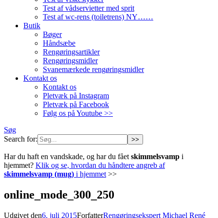
Test af vådservietter med sprit
Test af wc-rens (toiletrens) NY……
Butik
Bøger
Håndsæbe
Rengøringsartikler
Rengøringsmidler
Svanemærkede rengøringsmidler
Kontakt os
Kontakt os
Pletvæk på Instagram
Pletvæk på Facebook
Følg os på Youtube >>
Søg
Search for:
Har du haft en vandskade, og har du fået
skimmelsvamp
i
hjemmet?
Klik og se, hvordan du håndtere angreb af
skimmelsvamp (mug)
i hjemmet
>>
online_mode_300_250
Udgivet den
6. juli 2015
Forfatter
Rengøringsekspert Michael René