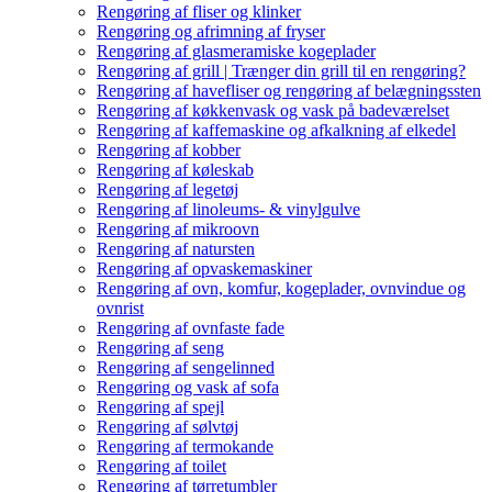
Rengøring af fliser og klinker
Rengøring og afrimning af fryser
Rengøring af glasmeramiske kogeplader
Rengøring af grill | Trænger din grill til en rengøring?
Rengøring af havefliser og rengøring af belægningssten
Rengøring af køkkenvask og vask på badeværelset
Rengøring af kaffemaskine og afkalkning af elkedel
Rengøring af kobber
Rengøring af køleskab
Rengøring af legetøj
Rengøring af linoleums- & vinylgulve
Rengøring af mikroovn
Rengøring af natursten
Rengøring af opvaskemaskiner
Rengøring af ovn, komfur, kogeplader, ovnvindue og
ovnrist
Rengøring af ovnfaste fade
Rengøring af seng
Rengøring af sengelinned
Rengøring og vask af sofa
Rengøring af spejl
Rengøring af sølvtøj
Rengøring af termokande
Rengøring af toilet
Rengøring af tørretumbler