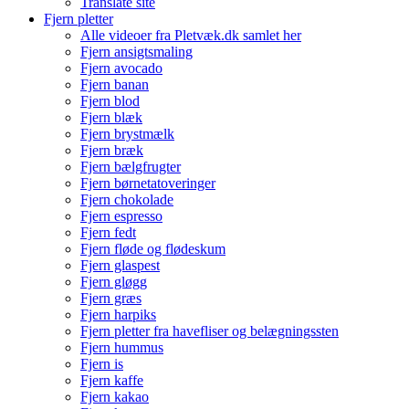
Translate site
Fjern pletter
Alle videoer fra Pletvæk.dk samlet her
Fjern ansigtsmaling
Fjern avocado
Fjern banan
Fjern blod
Fjern blæk
Fjern brystmælk
Fjern bræk
Fjern bælgfrugter
Fjern børnetatoveringer
Fjern chokolade
Fjern espresso
Fjern fedt
Fjern fløde og flødeskum
Fjern glaspest
Fjern gløgg
Fjern græs
Fjern harpiks
Fjern pletter fra havefliser og belægningssten
Fjern hummus
Fjern is
Fjern kaffe
Fjern kakao