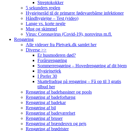
Streptokokker
5 sekunders reglen
Hygiejneråd til de primære fødevarebårne infektioner
Håndhygiejne – Test (video)
Lange vs. korte negle
Mug og skimmel
Virus: Coronavirus (Covid-19), norovirus m.fl.
Rengøring
Alle videoer fra Pletvæk.dk samlet her
Diverse >>
Er husmoderen død?
Forårsrengøring
Sommerrengøring – Hovedrengøring af dit hjem
Hygiejnetjek
I Prefer 30
Skattefradrag på rengøring – Få op til 3 gratis
tilbud her
Rengøring af badebassiner og pools
Rengøring af badeforhæng
Rengøring af badekar
Rengøring af bil
Rengøring af badeværelset
Rengøring af bruser
Rengøring af brændeovn og pejs
Rengøring af brødrister