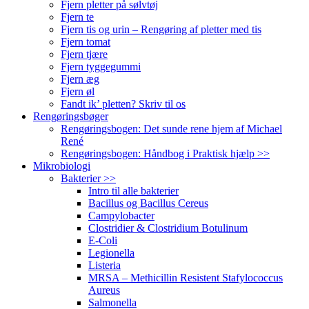
Fjern pletter på sølvtøj
Fjern te
Fjern tis og urin – Rengøring af pletter med tis
Fjern tomat
Fjern tjære
Fjern tyggegummi
Fjern æg
Fjern øl
Fandt ik’ pletten? Skriv til os
Rengøringsbøger
Rengøringsbogen: Det sunde rene hjem af Michael
René
Rengøringsbogen: Håndbog i Praktisk hjælp >>
Mikrobiologi
Bakterier >>
Intro til alle bakterier
Bacillus og Bacillus Cereus
Campylobacter
Clostridier & Clostridium Botulinum
E-Coli
Legionella
Listeria
MRSA – Methicillin Resistent Stafylococcus
Aureus
Salmonella