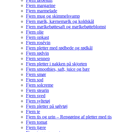
Fjern læbestift
Fjern margarine
Fjern marmelade
Fjern mug og skimmelsvamp
Fjern mælk, kærnemælk og koldskål
Fjern mælkebøttesaft og mælkebøtteblomst
Fjern olie
Fjern opkast
Fjern rosévin
Fjern pletter med rødbede og rødkål
Fjern rødvin
Fjern sennep
Fjern pletter i nakken på skjorten
Fjern smoothies, saft, juice og bær
Fjern smør
Fjern sod
Fjern solcreme
Fjern stearin
Fjern sved
Fjern syltetøj
Fjern pletter på sølvtøj
Fjern te
Fjern tis og urin – Rengøring af pletter med tis
Fjern tomat
Fjern tjære