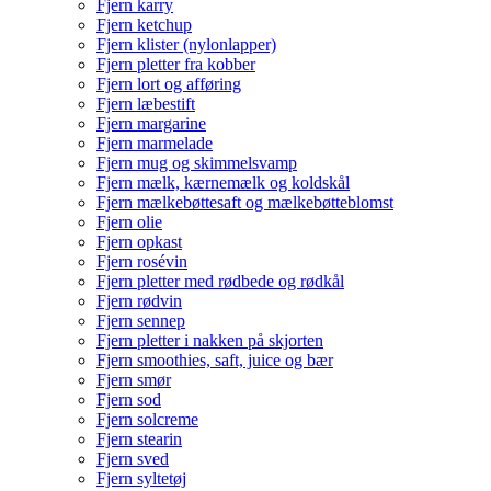
Fjern karry
Fjern ketchup
Fjern klister (nylonlapper)
Fjern pletter fra kobber
Fjern lort og afføring
Fjern læbestift
Fjern margarine
Fjern marmelade
Fjern mug og skimmelsvamp
Fjern mælk, kærnemælk og koldskål
Fjern mælkebøttesaft og mælkebøtteblomst
Fjern olie
Fjern opkast
Fjern rosévin
Fjern pletter med rødbede og rødkål
Fjern rødvin
Fjern sennep
Fjern pletter i nakken på skjorten
Fjern smoothies, saft, juice og bær
Fjern smør
Fjern sod
Fjern solcreme
Fjern stearin
Fjern sved
Fjern syltetøj