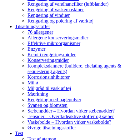
Rengøring af vandhanefilter (luftblander)
Rengøring af vaskemaskiner
Rengøring af vinduer
Rengøring og polering af værktøj
Tilsætningsstoffer
76 allergener
Allergene konserveringsmidler
Effektive mikroorganismer
Enzymer
Kemi i rengøringsmidler
Konserveringsmidler
Kompleksdannere (buildere, chelating agents &
sequestering agents)
Korrosionsinhibitorer
Miljø
Miljøråd til vask af tøj
Mærkning
Rengøring med bagepulver
Svanen og blomsten
Sæbenødder – Hvordan virker sæbenødder?
Tensider – Overfladeaktive stoffer og sæber
Vaskebolde – Hvordan virker vaskebolde?
Øvrige tilsætningsstoffer
Test
Test af atamon