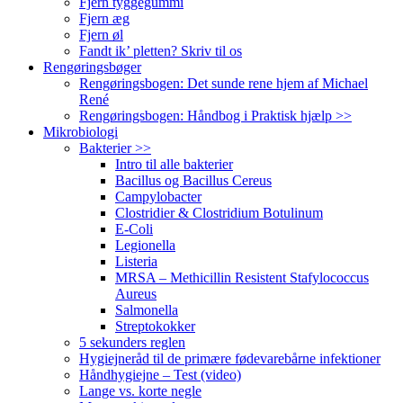
Fjern tyggegummi
Fjern æg
Fjern øl
Fandt ik’ pletten? Skriv til os
Rengøringsbøger
Rengøringsbogen: Det sunde rene hjem af Michael
René
Rengøringsbogen: Håndbog i Praktisk hjælp >>
Mikrobiologi
Bakterier >>
Intro til alle bakterier
Bacillus og Bacillus Cereus
Campylobacter
Clostridier & Clostridium Botulinum
E-Coli
Legionella
Listeria
MRSA – Methicillin Resistent Stafylococcus
Aureus
Salmonella
Streptokokker
5 sekunders reglen
Hygiejneråd til de primære fødevarebårne infektioner
Håndhygiejne – Test (video)
Lange vs. korte negle