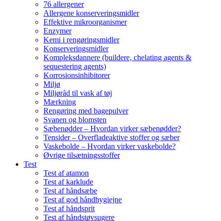
76 allergener
Allergene konserveringsmidler
Effektive mikroorganismer
Enzymer
Kemi i rengøringsmidler
Konserveringsmidler
Kompleksdannere (buildere, chelating agents &
sequestering agents)
Korrosionsinhibitorer
Miljø
Miljøråd til vask af tøj
Mærkning
Rengøring med bagepulver
Svanen og blomsten
Sæbenødder – Hvordan virker sæbenødder?
Tensider – Overfladeaktive stoffer og sæber
Vaskebolde – Hvordan virker vaskebolde?
Øvrige tilsætningsstoffer
Test
Test af atamon
Test af karklude
Test af håndsæbe
Test af god håndhygiejne
Test af håndsprit
Test af håndstøvsugere