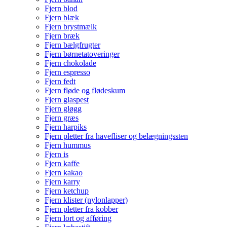
Fjern blod
Fjern blæk
Fjern brystmælk
Fjern bræk
Fjern bælgfrugter
Fjern børnetatoveringer
Fjern chokolade
Fjern espresso
Fjern fedt
Fjern fløde og flødeskum
Fjern glaspest
Fjern gløgg
Fjern græs
Fjern harpiks
Fjern pletter fra havefliser og belægningssten
Fjern hummus
Fjern is
Fjern kaffe
Fjern kakao
Fjern karry
Fjern ketchup
Fjern klister (nylonlapper)
Fjern pletter fra kobber
Fjern lort og afføring