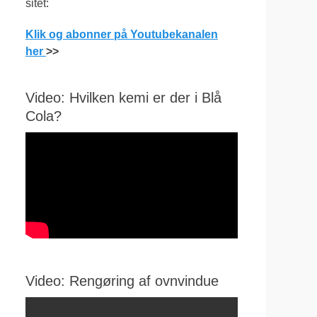
sitet:
Klik og abonner på Youtubekanalen
her
>>
Video: Hvilken kemi er der i Blå
Cola?
Video: Rengøring af ovnvindue