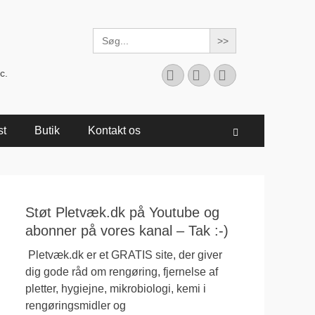
Search
for:
Facebook
YouTube
Instagram
c.
st
Butik
Kontakt os
Søg
Støt Pletvæk.dk på Youtube og
abonner på vores kanal – Tak :-)
Pletvæk.dk er et GRATIS site, der giver
dig gode råd om rengøring, fjernelse af
pletter, hygiejne, mikrobiologi, kemi i
rengøringsmidler og