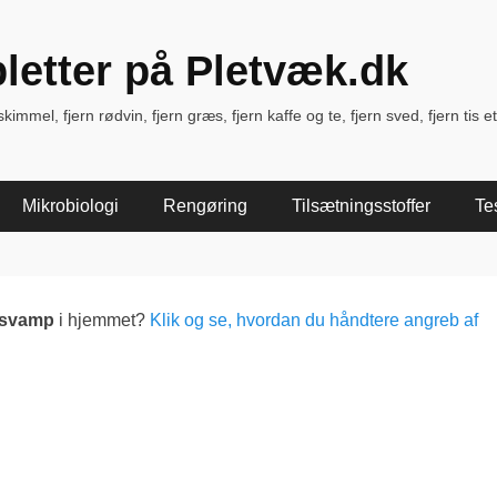
pletter på Pletvæk.dk
immel, fjern rødvin, fjern græs, fjern kaffe og te, fjern sved, fjern tis et
Mikrobiologi
Rengøring
Tilsætningsstoffer
Te
lsvamp
i hjemmet?
Klik og se, hvordan du håndtere angreb af