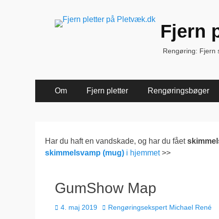
Fjern 
Rengøring: Fjern sk
Primær
Spring
Om
Fjern pletter
Rengøringsbøger
til
Menu
indhold
Har du haft en vandskade, og har du fået
skimme
skimmelsvamp (mug)
i hjemmet
>>
GumShow Map
Udgivet
Forfatter
4. maj 2019
Rengøringsekspert Michael René
den