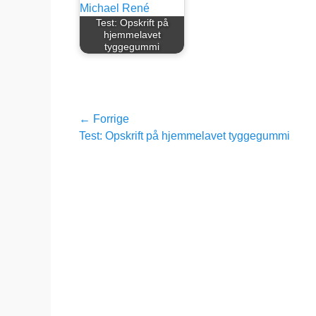
Test: Opskrift på
hjemmelavet
tyggegummi
Indlægsnavigation
← Forrige
Forrige
Test: Opskrift på hjemmelavet tyggegummi
indlæg: