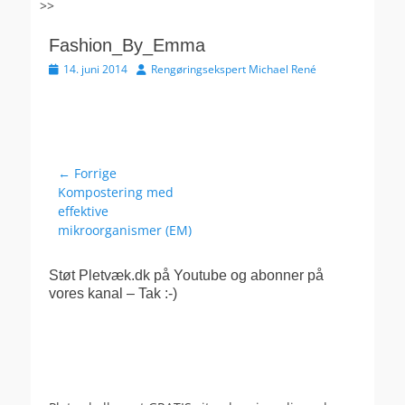
>>
Fashion_By_Emma
Udgivet
Forfatter
14. juni 2014
Rengøringsekspert Michael René
den
Indlægsnavigation
← Forrige
Forrige
Kompostering med
indlæg:
effektive
mikroorganismer (EM)
Støt Pletvæk.dk på Youtube og abonner på
vores kanal – Tak :-)