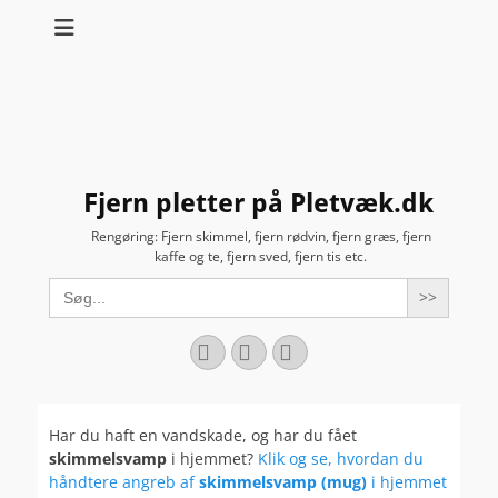
Fjern pletter på Pletvæk.dk
Rengøring: Fjern skimmel, fjern rødvin, fjern græs, fjern
kaffe og te, fjern sved, fjern tis etc.
Search
for:
Facebook
YouTube
Instagram
Har du haft en vandskade, og har du fået
skimmelsvamp
i hjemmet?
Klik og se, hvordan du
håndtere angreb af
skimmelsvamp (mug)
i hjemmet