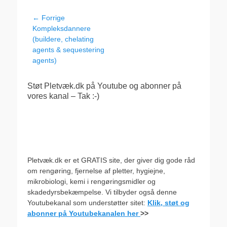
Indlægsnavigation
← Forrige
Forrige
Kompleksdannere
indlæg:
(buildere, chelating
agents & sequestering
agents)
Støt Pletvæk.dk på Youtube og abonner på
vores kanal – Tak :-)
Pletvæk.dk er et GRATIS site, der giver dig gode råd
om rengøring, fjernelse af pletter, hygiejne,
mikrobiologi, kemi i rengøringsmidler og
skadedyrsbekæmpelse. Vi tilbyder også denne
Youtubekanal som understøtter sitet:
Klik, støt og
abonner på Youtubekanalen her
>>