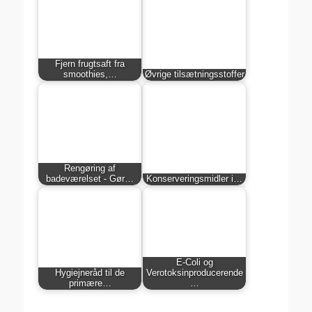
Fjern frugtsaft fra
smoothies,…
Øvrige tilsætningsstoffer
Rengøring af
badeværelset - Gør…
Konserveringsmidler i…
E-Coli og
Hygiejneråd til de
Verotoksinproducerende
primære…
…