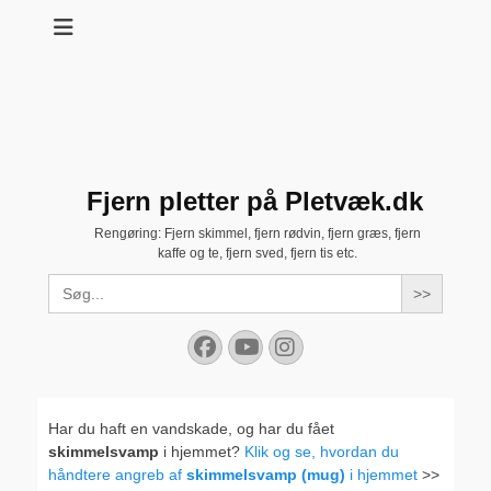
Fjern pletter på Pletvæk.dk
Rengøring: Fjern skimmel, fjern rødvin, fjern græs, fjern
kaffe og te, fjern sved, fjern tis etc.
Search
for:
Facebook
YouTube
Instagram
Har du haft en vandskade, og har du fået
skimmelsvamp
i hjemmet?
Klik og se, hvordan du
håndtere angreb af
skimmelsvamp (mug)
i hjemmet
>>