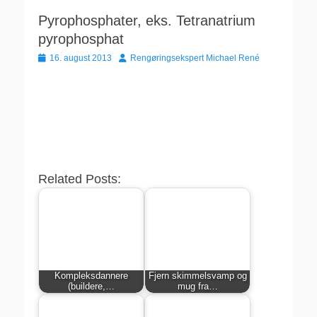
Pyrophosphater, eks. Tetranatrium
pyrophosphat
Udgivet
Forfatter
16. august 2013
Rengøringsekspert Michael René
den
Related Posts:
Kompleksdannere
Fjern skimmelsvamp og
(buildere,…
mug fra…