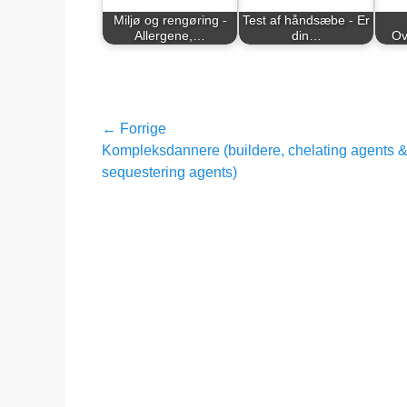
Miljø og rengøring -
Test af håndsæbe - Er
Allergene,…
din…
Ov
Indlægsnavigation
← Forrige
Forrige
Kompleksdannere (buildere, chelating agents 
indlæg:
sequestering agents)