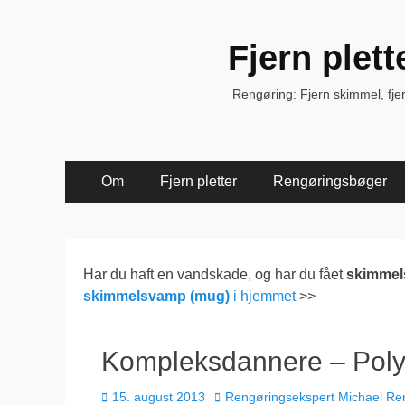
Fjern plet
Rengøring: Fjern skimmel, fjern 
Primær
Spring
Om
Fjern pletter
Rengøringsbøger
til
Menu
indhold
Har du haft en vandskade, og har du fået
skimme
skimmelsvamp (mug)
i hjemmet
>>
Kompleksdannere – Pol
Udgivet
Forfatter
15. august 2013
Rengøringsekspert Michael Re