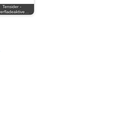
Tensider -
erfladeaktive…
&