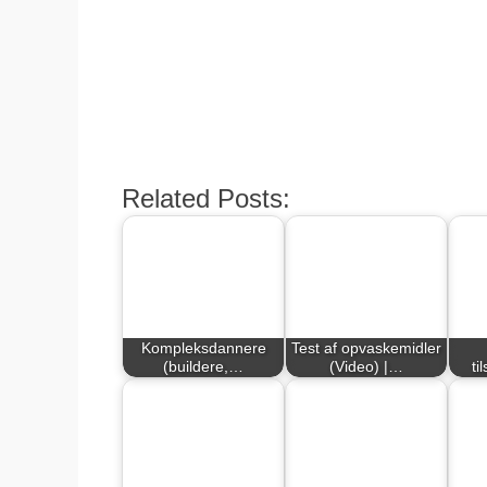
den
Related Posts:
Kompleksdannere
Test af opvaskemidler
(buildere,…
(Video) |…
ti