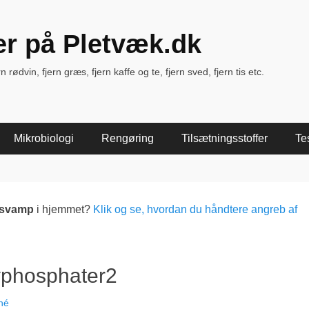
ter på Pletvæk.dk
rødvin, fjern græs, fjern kaffe og te, fjern sved, fjern tis etc.
Mikrobiologi
Rengøring
Tilsætningsstoffer
Te
lsvamp
i hjemmet?
Klik og se, hvordan du håndtere angreb af
yphosphater2
né