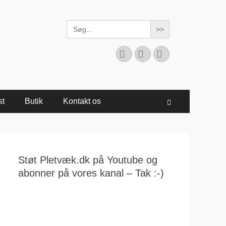
Search
for:
Facebook
YouTube
Instagram
st
Butik
Kontakt os
Søg
Støt Pletvæk.dk på Youtube og
abonner på vores kanal – Tak :-)