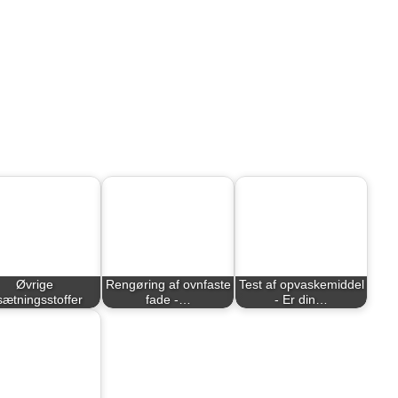
Øvrige
Rengøring af ovnfaste
Test af opvaskemiddel
lsætningsstoffer
fade -…
- Er din…