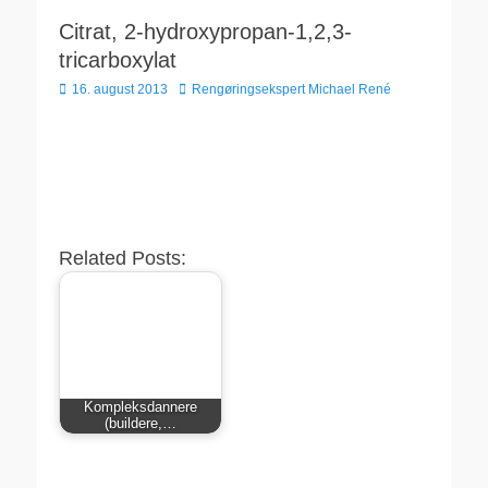
Citrat, 2-hydroxypropan-1,2,3-
tricarboxylat
Udgivet
Forfatter
16. august 2013
Rengøringsekspert Michael René
den
Related Posts:
Kompleksdannere
(buildere,…