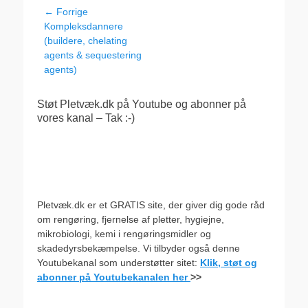
Indlægsnavigation
← Forrige
Forrige
Kompleksdannere
indlæg:
(buildere, chelating
agents & sequestering
agents)
Støt Pletvæk.dk på Youtube og abonner på
vores kanal – Tak :-)
Pletvæk.dk er et GRATIS site, der giver dig gode råd
om rengøring, fjernelse af pletter, hygiejne,
mikrobiologi, kemi i rengøringsmidler og
skadedyrsbekæmpelse. Vi tilbyder også denne
Youtubekanal som understøtter sitet:
Klik, støt og
abonner på Youtubekanalen her
>>