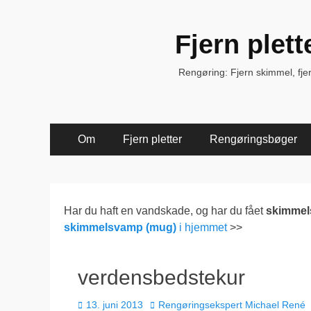
Fjern plet
Rengøring: Fjern skimmel, fjern 
Primær
Spring
Om
Fjern pletter
Rengøringsbøger
til
Menu
indhold
Har du haft en vandskade, og har du fået
skimme
skimmelsvamp (mug)
i hjemmet
>>
verdensbedstekur
Udgivet
Forfatter
13. juni 2013
Rengøringsekspert Michael René