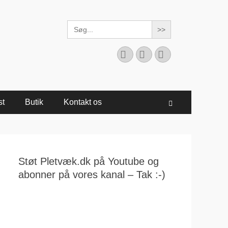
Search
for:
Facebook
YouTube
Instagram
st
Butik
Kontakt os
Søg
Støt Pletvæk.dk på Youtube og
abonner på vores kanal – Tak :-)