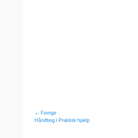
den
Indlægsnavigation
← Forrige
Forrige
Håndbog i Praktisk hjælp
indlæg: