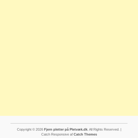
Copyright © 2026
Fjern pletter på Pletvæk.dk
. All Rights Reserved. |
Catch Responsive af
Catch Themes