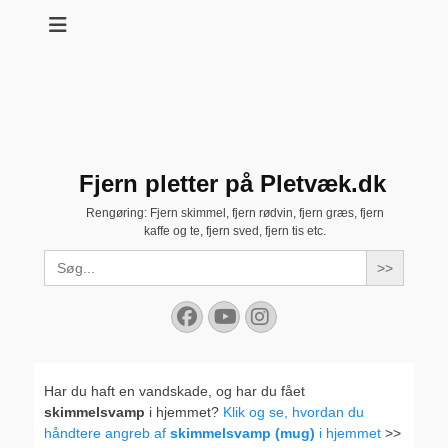
Fjern pletter på Pletvæk.dk
Rengøring: Fjern skimmel, fjern rødvin, fjern græs, fjern
kaffe og te, fjern sved, fjern tis etc.
Search
for:
Facebook
YouTube
Instagram
Har du haft en vandskade, og har du fået
skimmelsvamp
i hjemmet?
Klik og se, hvordan du
håndtere angreb af
skimmelsvamp (mug)
i hjemmet
>>