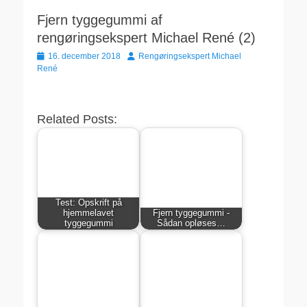
Fjern tyggegummi af
rengøringsekspert Michael René (2)
Udgivet
Forfatter
16. december 2018
Rengøringsekspert Michael
den
René
Related Posts:
Test: Opskrift på
hjemmelavet
Fjern tyggegummi -
tyggegummi
Sådan opløses…