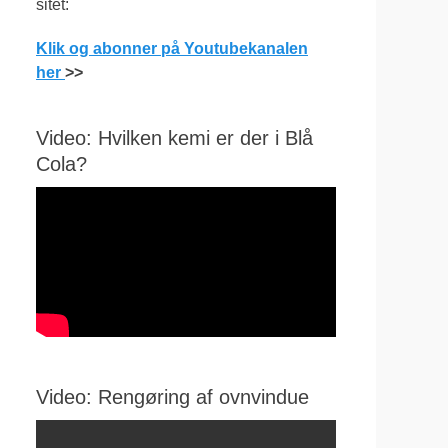
sitet:
Klik og abonner på Youtubekanalen
her
>>
Video: Hvilken kemi er der i Blå
Cola?
Video: Rengøring af ovnvindue