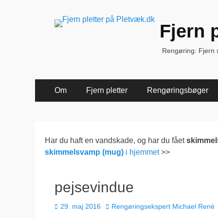
Fjern 
Rengøring: Fjern sk
Primær
Spring
Om
Fjern pletter
Rengøringsbøger
til
Menu
indhold
Har du haft en vandskade, og har du fået
skimme
skimmelsvamp (mug)
i hjemmet
>>
pejsevindue
Udgivet
Forfatter
29. maj 2016
Rengøringsekspert Michael René
den