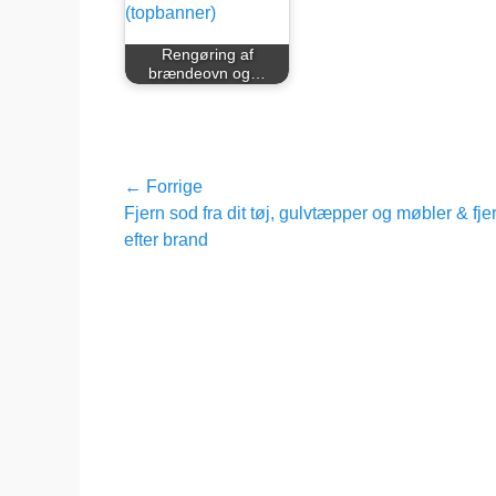
Rengøring af
brændeovn og…
Indlægsnavigation
← Forrige
Forrige
Fjern sod fra dit tøj, gulvtæpper og møbler & fje
indlæg:
efter brand