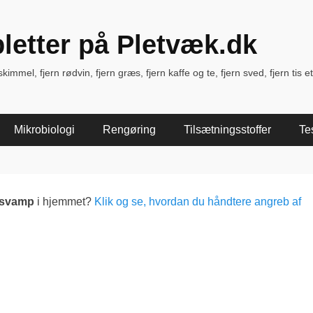
pletter på Pletvæk.dk
immel, fjern rødvin, fjern græs, fjern kaffe og te, fjern sved, fjern tis et
Mikrobiologi
Rengøring
Tilsætningsstoffer
Te
lsvamp
i hjemmet?
Klik og se, hvordan du håndtere angreb af