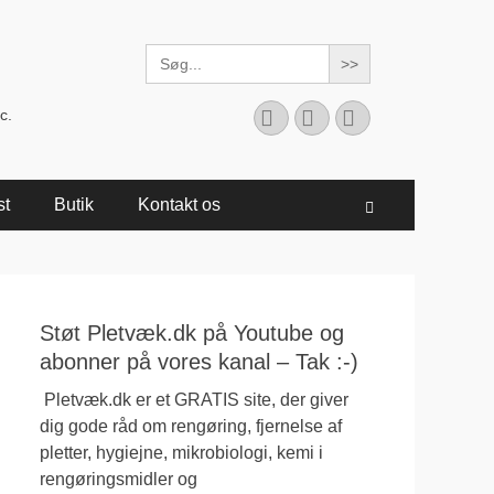
Search
for:
Facebook
YouTube
Instagram
c.
st
Butik
Kontakt os
Søg
Støt Pletvæk.dk på Youtube og
abonner på vores kanal – Tak :-)
Pletvæk.dk er et GRATIS site, der giver
dig gode råd om rengøring, fjernelse af
pletter, hygiejne, mikrobiologi, kemi i
rengøringsmidler og