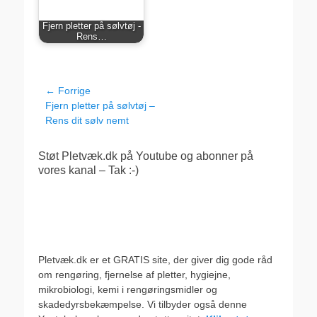
Fjern pletter på sølvtøj -
Rens…
Indlægsnavigation
← Forrige
Forrige
Fjern pletter på sølvtøj –
indlæg:
Rens dit sølv nemt
Støt Pletvæk.dk på Youtube og abonner på
vores kanal – Tak :-)
Pletvæk.dk er et GRATIS site, der giver dig gode råd
om rengøring, fjernelse af pletter, hygiejne,
mikrobiologi, kemi i rengøringsmidler og
skadedyrsbekæmpelse. Vi tilbyder også denne