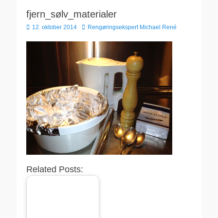
fjern_sølv_materialer
Udgivet
Forfatter
12. oktober 2014
Rengøringsekspert Michael René
den
Related Posts: