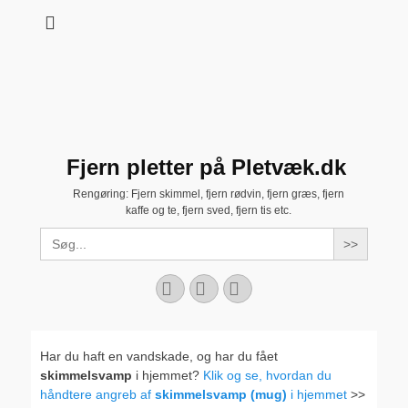
Fjern pletter på Pletvæk.dk
Rengøring: Fjern skimmel, fjern rødvin, fjern græs, fjern
kaffe og te, fjern sved, fjern tis etc.
Search
for:
Facebook
YouTube
Instagram
Har du haft en vandskade, og har du fået
skimmelsvamp
i hjemmet?
Klik og se, hvordan du
håndtere angreb af
skimmelsvamp (mug)
i hjemmet
>>