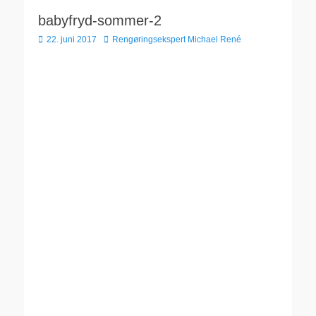
babyfryd-sommer-2
Udgivet
Forfatter
22. juni 2017
Rengøringsekspert Michael René
den