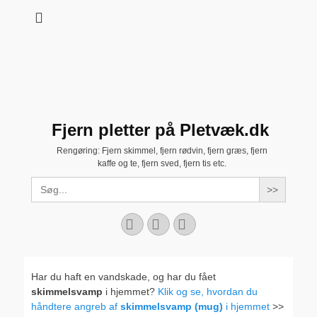
Fjern pletter på Pletvæk.dk
Rengøring: Fjern skimmel, fjern rødvin, fjern græs, fjern
kaffe og te, fjern sved, fjern tis etc.
Search
for:
Facebook
YouTube
Instagram
Har du haft en vandskade, og har du fået
skimmelsvamp
i hjemmet?
Klik og se, hvordan du
håndtere angreb af
skimmelsvamp (mug)
i hjemmet
>>