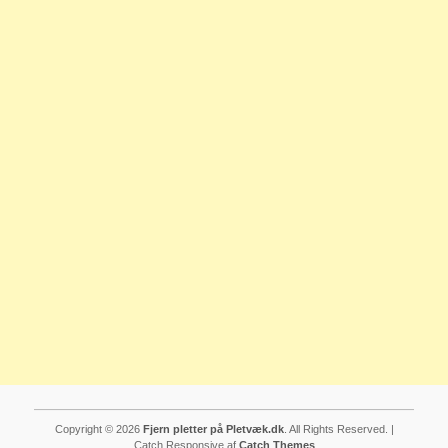
Copyright © 2026
Fjern pletter på Pletvæk.dk
. All Rights Reserved. |
Catch Responsive af
Catch Themes