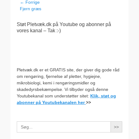
Indlægsnavigation
← Forrige
Forrige
Fjern græs
indlæg:
Støt Pletvæk.dk på Youtube og abonner på
vores kanal – Tak :-)
Pletvæk.dk er et GRATIS site, der giver dig gode råd
om rengøring, fjernelse af pletter, hygiejne,
mikrobiologi, kemi i rengøringsmidler og
skadedyrsbekæmpelse. Vi tilbyder også denne
Youtubekanal som understøtter sitet:
Klik, støt og
abonner på Youtubekanalen her
>>
Search
for: