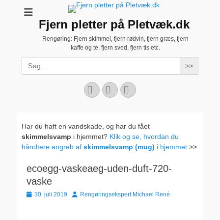
Fjern pletter på Pletvæk.dk
Rengøring: Fjern skimmel, fjern rødvin, fjern græs, fjern
kaffe og te, fjern sved, fjern tis etc.
Search
for:
Facebook
YouTube
Instagram
Har du haft en vandskade, og har du fået
skimmelsvamp
i hjemmet?
Klik og se, hvordan du
håndtere angreb af
skimmelsvamp (mug)
i hjemmet
>>
ecoegg-vaskeaeg-uden-duft-720-
vaske
Udgivet
Forfatter
30. juli 2019
Rengøringsekspert Michael René
den