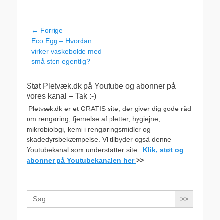
Indlægsnavigation
← Forrige
Forrige
Eco Egg – Hvordan
indlæg:
virker vaskebolde med
små sten egentlig?
Støt Pletvæk.dk på Youtube og abonner på
vores kanal – Tak :-)
Pletvæk.dk er et GRATIS site, der giver dig gode råd
om rengøring, fjernelse af pletter, hygiejne,
mikrobiologi, kemi i rengøringsmidler og
skadedyrsbekæmpelse. Vi tilbyder også denne
Youtubekanal som understøtter sitet:
Klik, støt og
abonner på Youtubekanalen her
>>
Search
for: