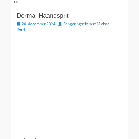
>>
Derma_Haandsprit
Udgivet
Forfatter
26. december 2024
Rengøringsekspert Michael
den
René