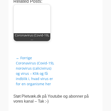
Related Posts:
Coronavirus (Covid-19),
…
Indlægsnavigation
← Forrige
Forrige
Coronavirus (Covid-19),
indlæg:
norovirus (calicivirus)
og virus – Klik og få
indblik i, hvad virus er
for en organisme her
Støt Pletvæk.dk på Youtube og abonner på
vores kanal – Tak :-)