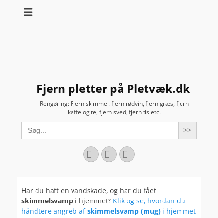
Fjern pletter på Pletvæk.dk
Rengøring: Fjern skimmel, fjern rødvin, fjern græs, fjern
kaffe og te, fjern sved, fjern tis etc.
Search
for:
Facebook
YouTube
Instagram
Har du haft en vandskade, og har du fået
skimmelsvamp
i hjemmet?
Klik og se, hvordan du
håndtere angreb af
skimmelsvamp (mug)
i hjemmet