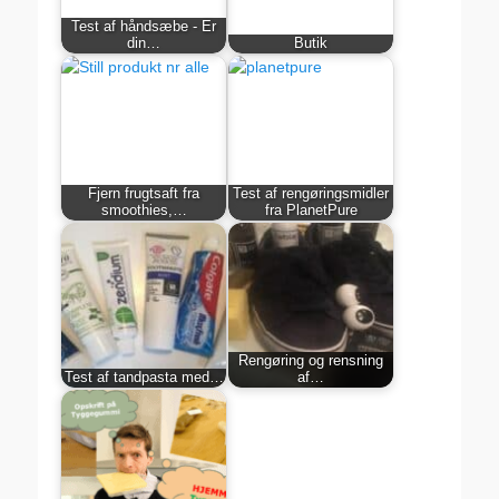
Test af håndsæbe - Er
din…
Butik
Fjern frugtsaft fra
Test af rengøringsmidler
smoothies,…
fra PlanetPure
Rengøring og rensning
Test af tandpasta med…
af…