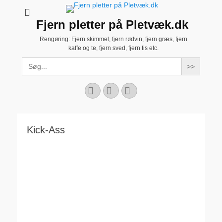
Fjern pletter på Pletvæk.dk
Rengøring: Fjern skimmel, fjern rødvin, fjern græs, fjern
kaffe og te, fjern sved, fjern tis etc.
Search
for:
Facebook
YouTube
Instagram
Kick-Ass