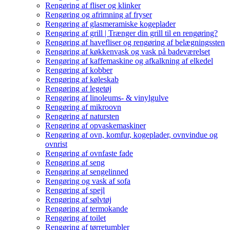
Rengøring af fliser og klinker
Rengøring og afrimning af fryser
Rengøring af glasmeramiske kogeplader
Rengøring af grill | Trænger din grill til en rengøring?
Rengøring af havefliser og rengøring af belægningssten
Rengøring af køkkenvask og vask på badeværelset
Rengøring af kaffemaskine og afkalkning af elkedel
Rengøring af kobber
Rengøring af køleskab
Rengøring af legetøj
Rengøring af linoleums- & vinylgulve
Rengøring af mikroovn
Rengøring af natursten
Rengøring af opvaskemaskiner
Rengøring af ovn, komfur, kogeplader, ovnvindue og
ovnrist
Rengøring af ovnfaste fade
Rengøring af seng
Rengøring af sengelinned
Rengøring og vask af sofa
Rengøring af spejl
Rengøring af sølvtøj
Rengøring af termokande
Rengøring af toilet
Rengøring af tørretumbler