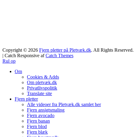
Copyright © 2026
Fjern pletter på Pletvæk.dk
. All Rights Reserved.
| Catch Responsive af
Catch Themes
Rul op
Om
Cookies & Adds
Om pletvæk.dk
Privatlivspolitik
Translate site
Fjern pletter
Alle videoer fra Pletvæk.dk samlet her
Fjern ansigtsmaling
Fjern avocado
Fjern banan
Fjern blod
Fjern blæk