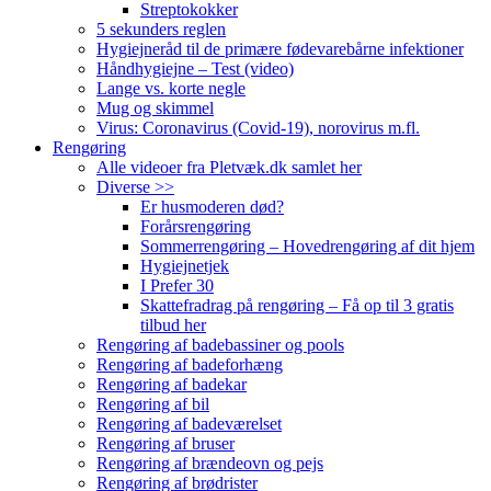
Streptokokker
5 sekunders reglen
Hygiejneråd til de primære fødevarebårne infektioner
Håndhygiejne – Test (video)
Lange vs. korte negle
Mug og skimmel
Virus: Coronavirus (Covid-19), norovirus m.fl.
Rengøring
Alle videoer fra Pletvæk.dk samlet her
Diverse >>
Er husmoderen død?
Forårsrengøring
Sommerrengøring – Hovedrengøring af dit hjem
Hygiejnetjek
I Prefer 30
Skattefradrag på rengøring – Få op til 3 gratis
tilbud her
Rengøring af badebassiner og pools
Rengøring af badeforhæng
Rengøring af badekar
Rengøring af bil
Rengøring af badeværelset
Rengøring af bruser
Rengøring af brændeovn og pejs
Rengøring af brødrister