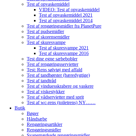
Test af opvaskemiddel
VIDEO: Test af opvaskemiddel
Test af opvaskemiddel 2021
Test af opvaskemiddel 2014
Test af rengøringsmidler fra PlanetPure
Test af pudsemidler
Test af skorensemidler
Test af skuresvampe
Test af skuresvampe 2021
Test af skuresvampe 2016
Test dine egne sæbebobler
Test af rengøringsservietter
Test: Rens sølvtøj med affald
Test af tandbørster (bæredygtige)
Test af tandtråd
Test af vinduesskrabere og vaskere
Test af viskestykker
Test af vådservietter med sprit
Test af wc-rens (toiletrens) NY……
Butik
Bøger
Håndsæbe
Rengøringsartikler
Rengøringsmidler
Svanemærkede rengøringsmidler