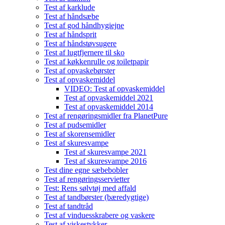
Test af karklude
Test af håndsæbe
Test af god håndhygiejne
Test af håndsprit
Test af håndstøvsugere
Test af lugtfjernere til sko
Test af køkkenrulle og toiletpapir
Test af opvaskebørster
Test af opvaskemiddel
VIDEO: Test af opvaskemiddel
Test af opvaskemiddel 2021
Test af opvaskemiddel 2014
Test af rengøringsmidler fra PlanetPure
Test af pudsemidler
Test af skorensemidler
Test af skuresvampe
Test af skuresvampe 2021
Test af skuresvampe 2016
Test dine egne sæbebobler
Test af rengøringsservietter
Test: Rens sølvtøj med affald
Test af tandbørster (bæredygtige)
Test af tandtråd
Test af vinduesskrabere og vaskere
Test af viskestykker