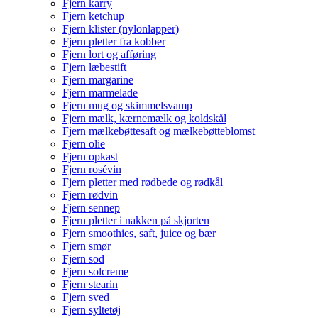
Fjern karry
Fjern ketchup
Fjern klister (nylonlapper)
Fjern pletter fra kobber
Fjern lort og afføring
Fjern læbestift
Fjern margarine
Fjern marmelade
Fjern mug og skimmelsvamp
Fjern mælk, kærnemælk og koldskål
Fjern mælkebøttesaft og mælkebøtteblomst
Fjern olie
Fjern opkast
Fjern rosévin
Fjern pletter med rødbede og rødkål
Fjern rødvin
Fjern sennep
Fjern pletter i nakken på skjorten
Fjern smoothies, saft, juice og bær
Fjern smør
Fjern sod
Fjern solcreme
Fjern stearin
Fjern sved
Fjern syltetøj