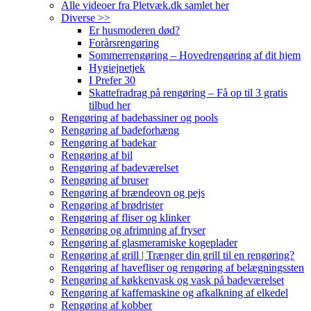
Alle videoer fra Pletvæk.dk samlet her
Diverse >>
Er husmoderen død?
Forårsrengøring
Sommerrengøring – Hovedrengøring af dit hjem
Hygiejnetjek
I Prefer 30
Skattefradrag på rengøring – Få op til 3 gratis
tilbud her
Rengøring af badebassiner og pools
Rengøring af badeforhæng
Rengøring af badekar
Rengøring af bil
Rengøring af badeværelset
Rengøring af bruser
Rengøring af brændeovn og pejs
Rengøring af brødrister
Rengøring af fliser og klinker
Rengøring og afrimning af fryser
Rengøring af glasmeramiske kogeplader
Rengøring af grill | Trænger din grill til en rengøring?
Rengøring af havefliser og rengøring af belægningssten
Rengøring af køkkenvask og vask på badeværelset
Rengøring af kaffemaskine og afkalkning af elkedel
Rengøring af kobber