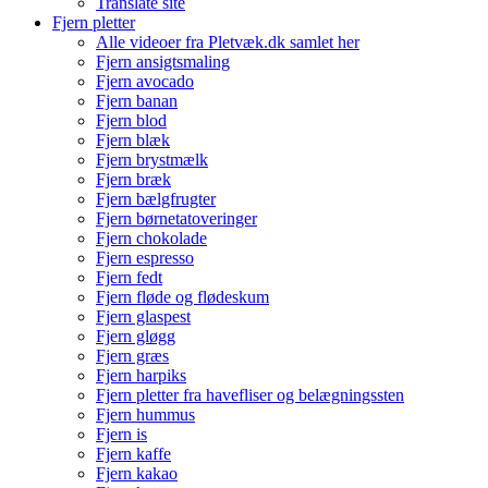
Translate site
Fjern pletter
Alle videoer fra Pletvæk.dk samlet her
Fjern ansigtsmaling
Fjern avocado
Fjern banan
Fjern blod
Fjern blæk
Fjern brystmælk
Fjern bræk
Fjern bælgfrugter
Fjern børnetatoveringer
Fjern chokolade
Fjern espresso
Fjern fedt
Fjern fløde og flødeskum
Fjern glaspest
Fjern gløgg
Fjern græs
Fjern harpiks
Fjern pletter fra havefliser og belægningssten
Fjern hummus
Fjern is
Fjern kaffe
Fjern kakao