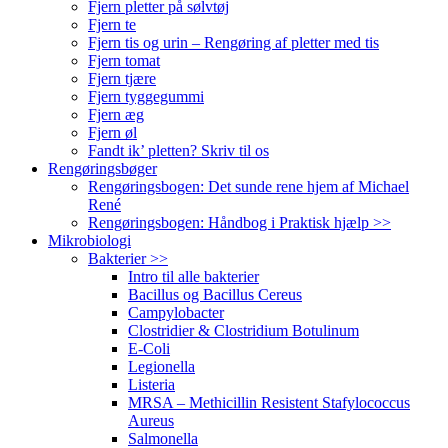
Fjern pletter på sølvtøj
Fjern te
Fjern tis og urin – Rengøring af pletter med tis
Fjern tomat
Fjern tjære
Fjern tyggegummi
Fjern æg
Fjern øl
Fandt ik’ pletten? Skriv til os
Rengøringsbøger
Rengøringsbogen: Det sunde rene hjem af Michael
René
Rengøringsbogen: Håndbog i Praktisk hjælp >>
Mikrobiologi
Bakterier >>
Intro til alle bakterier
Bacillus og Bacillus Cereus
Campylobacter
Clostridier & Clostridium Botulinum
E-Coli
Legionella
Listeria
MRSA – Methicillin Resistent Stafylococcus
Aureus
Salmonella