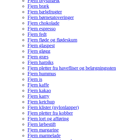
Fjern brystmælk
Fjern bræk
Fjern bælgfrugter
Fjern børnetatoveringer
Fjern chokolade
Fjern espresso
Fjern fedt
Fjern fløde og flødeskum
Fjern glaspest
Fjern gløgg
Fjern græs
Fjern harpiks
Fjern pletter fra havefliser og belægningssten
Fjern hummus
Fjern is
Fjern kaffe
Fjern kakao
Fjern karry
Fjern ketchup
Fjern klister (nylonlapper)
Fjern pletter fra kobber
Fjern lort og afføring
Fjern læbestift
Fjern margarine
Fjern marmelade