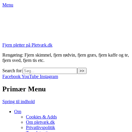
Menu
Fjern pletter på Pletvæk.dk
Rengøring: Fjern skimmel, fjern rødvin, fjern græs, fjern kaffe og te,
fjern sved, fjern tis etc.
Search for:
Facebook
YouTube
Instagram
Primær Menu
Spring til indhold
Om
Cookies & Adds
Om pletvæk.dk
Privatlivspolitik