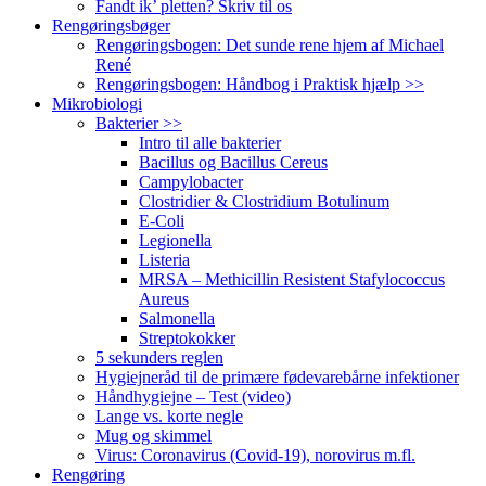
Fandt ik’ pletten? Skriv til os
Rengøringsbøger
Rengøringsbogen: Det sunde rene hjem af Michael
René
Rengøringsbogen: Håndbog i Praktisk hjælp >>
Mikrobiologi
Bakterier >>
Intro til alle bakterier
Bacillus og Bacillus Cereus
Campylobacter
Clostridier & Clostridium Botulinum
E-Coli
Legionella
Listeria
MRSA – Methicillin Resistent Stafylococcus
Aureus
Salmonella
Streptokokker
5 sekunders reglen
Hygiejneråd til de primære fødevarebårne infektioner
Håndhygiejne – Test (video)
Lange vs. korte negle
Mug og skimmel
Virus: Coronavirus (Covid-19), norovirus m.fl.
Rengøring