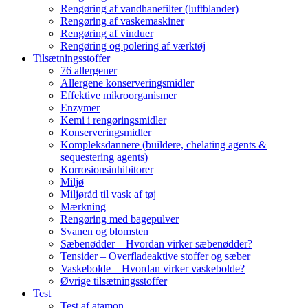
Rengøring af vandhanefilter (luftblander)
Rengøring af vaskemaskiner
Rengøring af vinduer
Rengøring og polering af værktøj
Tilsætningsstoffer
76 allergener
Allergene konserveringsmidler
Effektive mikroorganismer
Enzymer
Kemi i rengøringsmidler
Konserveringsmidler
Kompleksdannere (buildere, chelating agents &
sequestering agents)
Korrosionsinhibitorer
Miljø
Miljøråd til vask af tøj
Mærkning
Rengøring med bagepulver
Svanen og blomsten
Sæbenødder – Hvordan virker sæbenødder?
Tensider – Overfladeaktive stoffer og sæber
Vaskebolde – Hvordan virker vaskebolde?
Øvrige tilsætningsstoffer
Test
Test af atamon