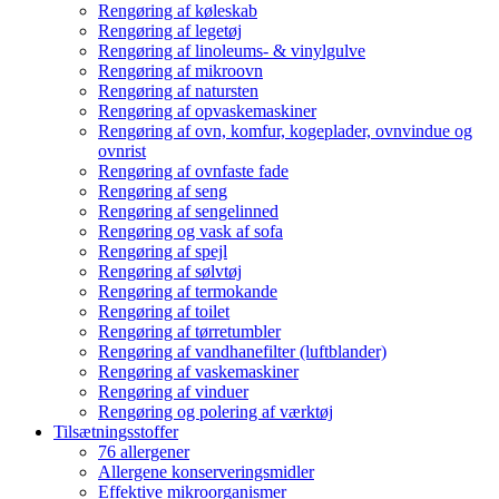
Rengøring af køleskab
Rengøring af legetøj
Rengøring af linoleums- & vinylgulve
Rengøring af mikroovn
Rengøring af natursten
Rengøring af opvaskemaskiner
Rengøring af ovn, komfur, kogeplader, ovnvindue og
ovnrist
Rengøring af ovnfaste fade
Rengøring af seng
Rengøring af sengelinned
Rengøring og vask af sofa
Rengøring af spejl
Rengøring af sølvtøj
Rengøring af termokande
Rengøring af toilet
Rengøring af tørretumbler
Rengøring af vandhanefilter (luftblander)
Rengøring af vaskemaskiner
Rengøring af vinduer
Rengøring og polering af værktøj
Tilsætningsstoffer
76 allergener
Allergene konserveringsmidler
Effektive mikroorganismer