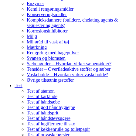
Enzymer
Kemi i rengøringsmidler
Konserveringsmidler
Kompleksdannere (buildere, chelating agents &
sequestering agents)
Korrosionsinhibitorer
Miljø
Miljøråd til vask af tøj
Mærkning
Rengøring med bagepulver
Svanen og blomsten
Sæbenødder – Hvordan virker sæbenødder?
Tensider – Overfladeaktive stoffer og sæber
Vaskebolde – Hvordan virker vaskebolde?
Øvrige tilsætningsstoffer
Test
Test af atamon
Test af karklude
Test af håndsæbe
Test af god håndhygiejne
Test af håndsprit
Test af håndstøvsugere
Test af lugtfjernere til sko
Test af køkkenrulle og toiletpapir
Test af opvaskebørster