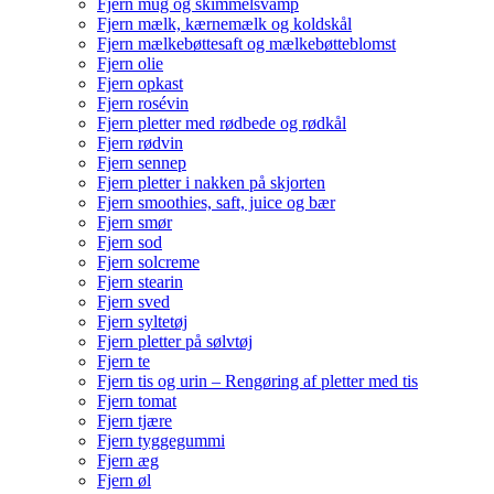
Fjern mug og skimmelsvamp
Fjern mælk, kærnemælk og koldskål
Fjern mælkebøttesaft og mælkebøtteblomst
Fjern olie
Fjern opkast
Fjern rosévin
Fjern pletter med rødbede og rødkål
Fjern rødvin
Fjern sennep
Fjern pletter i nakken på skjorten
Fjern smoothies, saft, juice og bær
Fjern smør
Fjern sod
Fjern solcreme
Fjern stearin
Fjern sved
Fjern syltetøj
Fjern pletter på sølvtøj
Fjern te
Fjern tis og urin – Rengøring af pletter med tis
Fjern tomat
Fjern tjære
Fjern tyggegummi
Fjern æg
Fjern øl