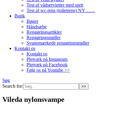
Test af vådservietter med sprit
Test af wc-rens (toiletrens) NY……
Butik
Bøger
Håndsæbe
Rengøringsartikler
Rengøringsmidler
Svanemærkede rengøringsmidler
Kontakt os
Kontakt os
Pletvæk på Instagram
Pletvæk på Facebook
Følg os på Youtube >>
Søg
Search for:
Vileda nylonsvampe