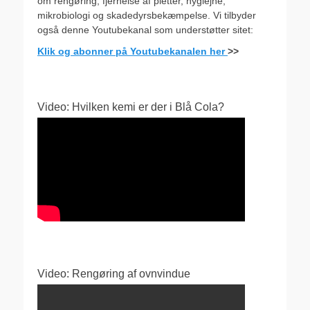
om rengøring, fjernelse af pletter, hygiejne,
mikrobiologi og skadedyrsbekæmpelse. Vi tilbyder
også denne Youtubekanal som understøtter sitet:
Klik og abonner på Youtubekanalen her
>>
Video: Hvilken kemi er der i Blå Cola?
Video: Rengøring af ovnvindue