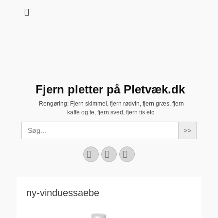
Fjern pletter på Pletvæk.dk
Rengøring: Fjern skimmel, fjern rødvin, fjern græs, fjern
kaffe og te, fjern sved, fjern tis etc.
Search
for:
Facebook
YouTube
Instagram
ny-vinduessaebe