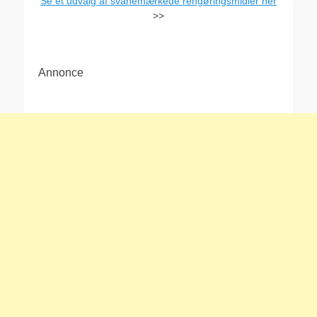
Se et udvalg af svanemærkede rengøringsmidler her
>>
Annonce