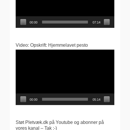
00:00
07:14
Video: Opskrift: Hjemmelavet pesto
Videoafspiller
00:00
05:14
Støt Pletvæk.dk på Youtube og abonner på
vores kanal – Tak :-)