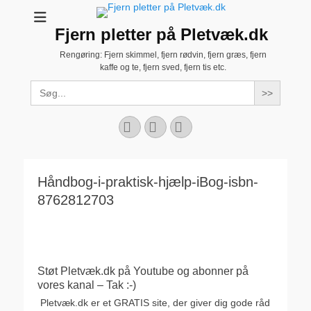
Fjern pletter på Pletvæk.dk
Rengøring: Fjern skimmel, fjern rødvin, fjern græs, fjern
kaffe og te, fjern sved, fjern tis etc.
Search
for:
Facebook
YouTube
Instagram
Håndbog-i-praktisk-hjælp-iBog-isbn-
8762812703
Støt Pletvæk.dk på Youtube og abonner på
vores kanal – Tak :-)
Pletvæk.dk er et GRATIS site, der giver dig gode råd