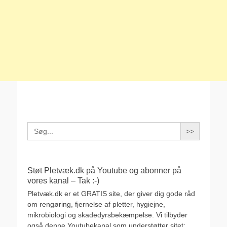
Search
for:
Støt Pletvæk.dk på Youtube og abonner på
vores kanal – Tak :-)
Pletvæk.dk er et GRATIS site, der giver dig gode råd
om rengøring, fjernelse af pletter, hygiejne,
mikrobiologi og skadedyrsbekæmpelse. Vi tilbyder
også denne Youtubekanal som understøtter sitet: