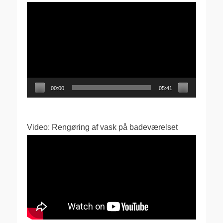
Videoafspiller
00:00
05:41
Video: Rengøring af vask på badeværelset