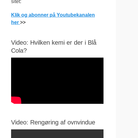
sitet:
Klik og abonner på Youtubekanalen
her
>>
Video: Hvilken kemi er der i Blå
Cola?
Video: Rengøring af ovnvindue