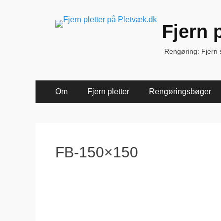
Fjern 
Rengøring: Fjern sk
Primær
Spring
Om
Fjern pletter
Rengøringsbøger
til
Menu
indhold
FB-150×150