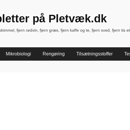
pletter på Pletvæk.dk
immel, fjern rødvin, fjern græs, fjern kaffe og te, fjern sved, fjern tis et
Mikrobiologi
Rengøring
Tilsætningsstoffer
Te