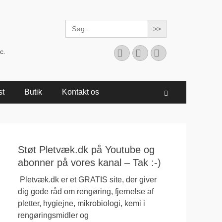
Search
for:
Facebook
YouTube
Instagram
c.
st
Butik
Kontakt os
Søg
Støt Pletvæk.dk på Youtube og
abonner på vores kanal – Tak :-)
Pletvæk.dk er et GRATIS site, der giver
dig gode råd om rengøring, fjernelse af
pletter, hygiejne, mikrobiologi, kemi i
rengøringsmidler og